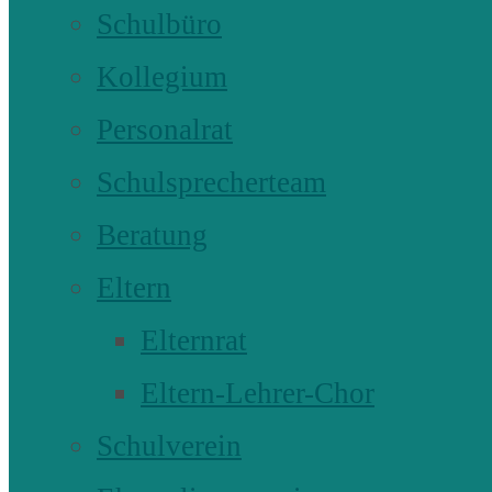
Schulbüro
Kollegium
Personalrat
Schulsprecherteam
Beratung
Eltern
Elternrat
Eltern-Lehrer-Chor
Schulverein