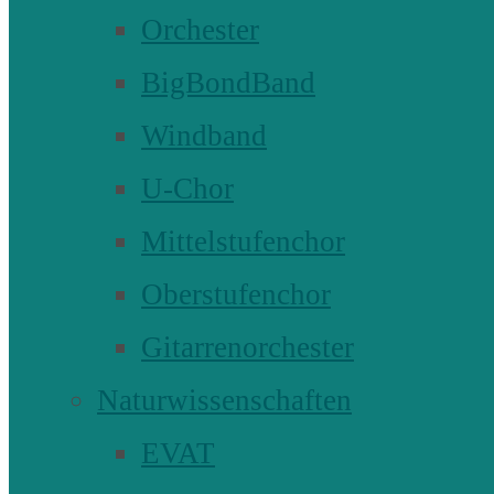
Orchester
BigBondBand
Windband
U-Chor
Mittelstufenchor
Oberstufenchor
Gitarrenorchester
Naturwissenschaften
EVAT