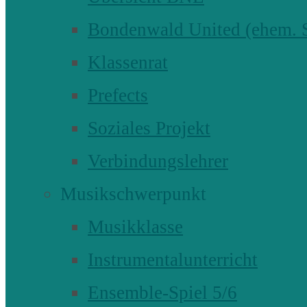
Bondenwald United (ehem
Klassenrat
Prefects
Soziales Projekt
Verbindungslehrer
Musikschwerpunkt
Musikklasse
Instrumentalunterricht
Ensemble-Spiel 5/6