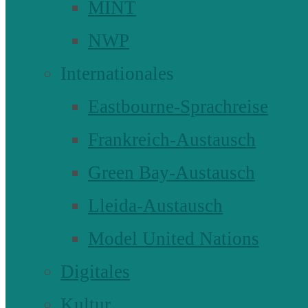
MINT
NWP
Internationales
Eastbourne-Sprachreise
Frankreich-Austausch
Green Bay-Austausch
Lleida-Austausch
Model United Nations
Digitales
Kultur