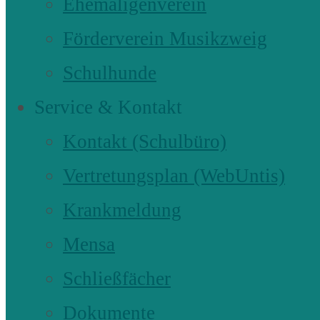
Ehemaligenverein
Förderverein Musikzweig
Schulhunde
Service & Kontakt
Kontakt (Schulbüro)
Vertretungsplan (WebUntis)
Krankmeldung
Mensa
Schließfächer
Dokumente