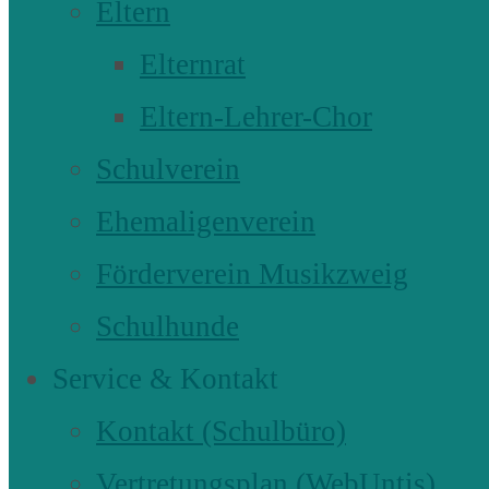
Eltern
Elternrat
Eltern-Lehrer-Chor
Schulverein
Ehemaligenverein
Förderverein Musikzweig
Schulhunde
Service & Kontakt
Kontakt (Schulbüro)
Vertretungsplan (WebUntis)