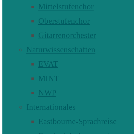
Mittelstufenchor
Oberstufenchor
Gitarrenorchester
Naturwissenschaften
EVAT
MINT
NWP
Internationales
Eastbourne-Sprachreise