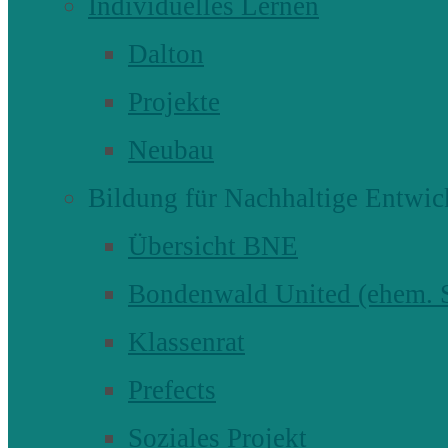
Individuelles Lernen
Dalton
Projekte
Neubau
Bildung für Nachhaltige Entwic
Übersicht BNE
Bondenwald United (ehem
Klassenrat
Prefects
Soziales Projekt