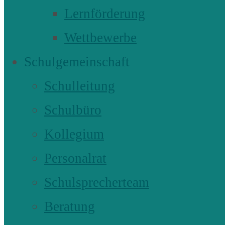
Lernförderung
Wettbewerbe
Schulgemeinschaft
Schulleitung
Schulbüro
Kollegium
Personalrat
Schulsprecherteam
Beratung