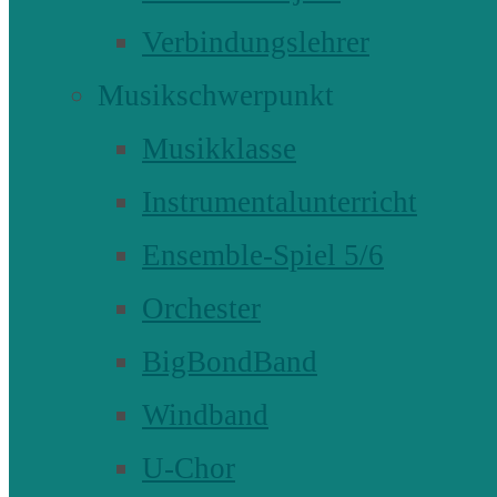
Verbindungslehrer
Musikschwerpunkt
Musikklasse
Instrumentalunterricht
Ensemble-Spiel 5/6
Orchester
BigBondBand
Windband
U-Chor