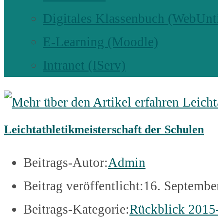
Digitales Klassenbuch (WebUnt
E-Learning (Moodle)
Intranet (IServ)
Leichtathletikmeisterschaft der Schulen
Beitrags-Autor:
Admin
Beitrag veröffentlicht:
16. Septembe
Beitrags-Kategorie:
Rückblick 2015