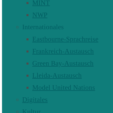
MINT
NWP
Internationales
Eastbourne-Sprachreise
Frankreich-Austausch
Green Bay-Austausch
Lleida-Austausch
Model United Nations
Digitales
Kultur