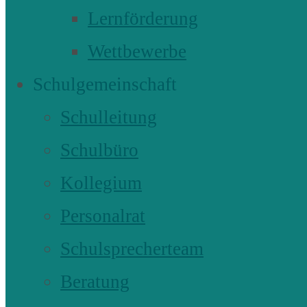
Lernförderung
Wettbewerbe
Schulgemeinschaft
Schulleitung
Schulbüro
Kollegium
Personalrat
Schulsprecherteam
Beratung