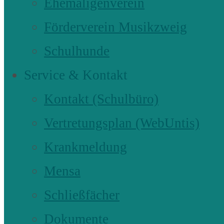
Ehemaligenverein
Förderverein Musikzweig
Schulhunde
Service & Kontakt
Kontakt (Schulbüro)
Vertretungsplan (WebUntis)
Krankmeldung
Mensa
Schließfächer
Dokumente