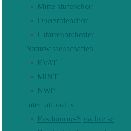
Mittelstufenchor
Oberstufenchor
Gitarrenorchester
Naturwissenschaften
EVAT
MINT
NWP
Internationales
Eastbourne-Sprachreise