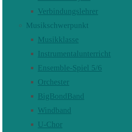
Verbindungslehrer
Musikschwerpunkt
Musikklasse
Instrumentalunterricht
Ensemble-Spiel 5/6
Orchester
BigBondBand
Windband
U-Chor