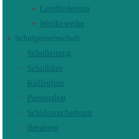
Lernförderung
Wettbewerbe
Schulgemeinschaft
Schulleitung
Schulbüro
Kollegium
Personalrat
Schulsprecherteam
Beratung