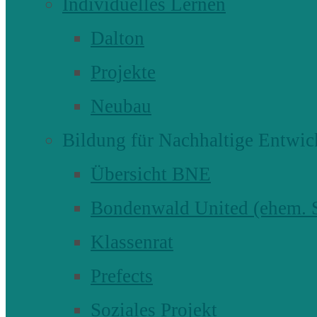
Individuelles Lernen
Dalton
Projekte
Neubau
Bildung für Nachhaltige Entwic
Übersicht BNE
Bondenwald United (ehem
Klassenrat
Prefects
Soziales Projekt