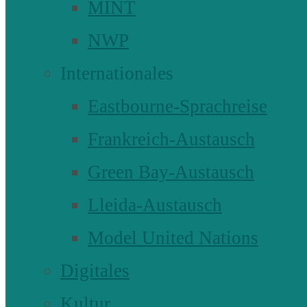
MINT
NWP
Internationales
Eastbourne-Sprachreise
Frankreich-Austausch
Green Bay-Austausch
Lleida-Austausch
Model United Nations
Digitales
Kultur