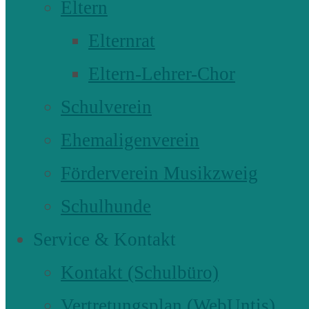
Eltern
Elternrat
Eltern-Lehrer-Chor
Schulverein
Ehemaligenverein
Förderverein Musikzweig
Schulhunde
Service & Kontakt
Kontakt (Schulbüro)
Vertretungsplan (WebUntis)