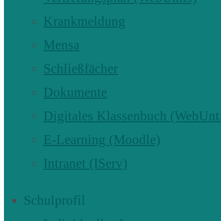
Krankmeldung
Mensa
Schließfächer
Dokumente
Digitales Klassenbuch (WebUnt
E-Learning (Moodle)
Intranet (IServ)
Schulprofil