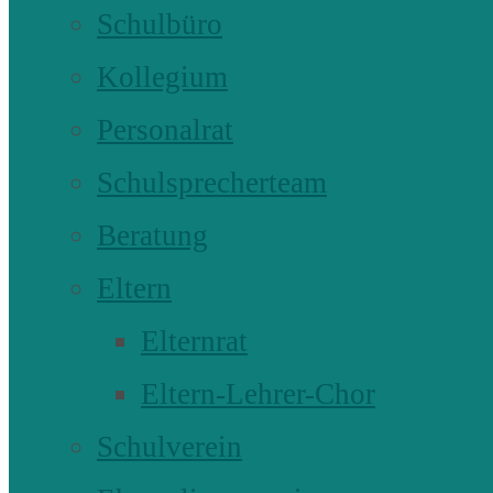
Schulbüro
Kollegium
Personalrat
Schulsprecherteam
Beratung
Eltern
Elternrat
Eltern-Lehrer-Chor
Schulverein