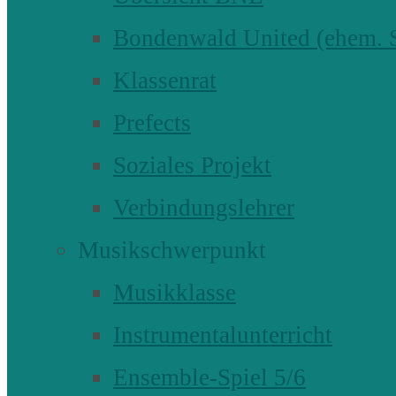
Bondenwald United (ehem
Klassenrat
Prefects
Soziales Projekt
Verbindungslehrer
Musikschwerpunkt
Musikklasse
Instrumentalunterricht
Ensemble-Spiel 5/6