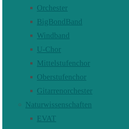
Orchester
BigBondBand
Windband
U-Chor
Mittelstufenchor
Oberstufenchor
Gitarrenorchester
Naturwissenschaften
EVAT