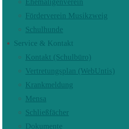
Ehemaligenverein
Förderverein Musikzweig
Schulhunde
Service & Kontakt
Kontakt (Schulbüro)
Vertretungsplan (WebUntis)
Krankmeldung
Mensa
Schließfächer
Dokumente