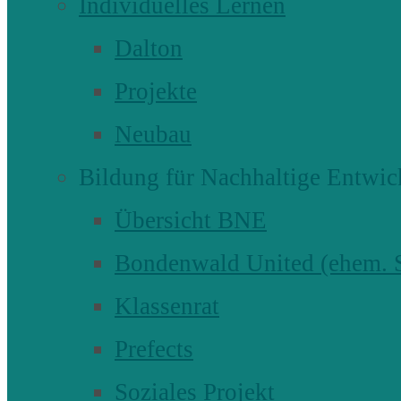
Individuelles Lernen
Dalton
Projekte
Neubau
Bildung für Nachhaltige Entwic
Übersicht BNE
Bondenwald United (ehem
Klassenrat
Prefects
Soziales Projekt