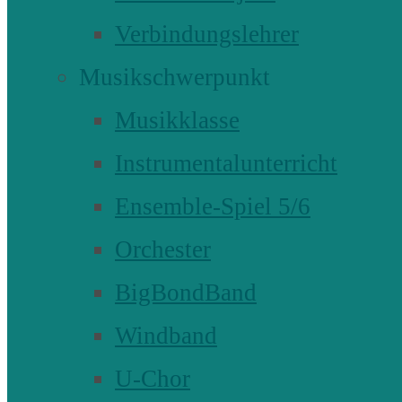
Verbindungslehrer
Musikschwerpunkt
Musikklasse
Instrumentalunterricht
Ensemble-Spiel 5/6
Orchester
BigBondBand
Windband
U-Chor