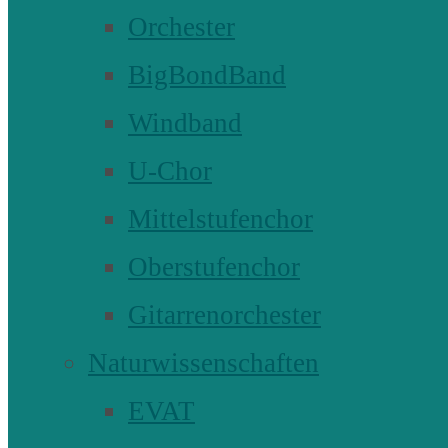
Orchester
BigBondBand
Windband
U-Chor
Mittelstufenchor
Oberstufenchor
Gitarrenorchester
Naturwissenschaften
EVAT