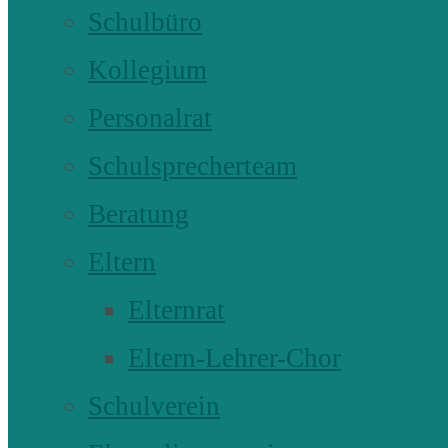
Schulbüro
Kollegium
Personalrat
Schulsprecherteam
Beratung
Eltern
Elternrat
Eltern-Lehrer-Chor
Schulverein