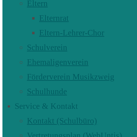
Eltern
Elternrat
Eltern-Lehrer-Chor
Schulverein
Ehemaligenverein
Förderverein Musikzweig
Schulhunde
Service & Kontakt
Kontakt (Schulbüro)
Vertretungsplan (WebUntis)