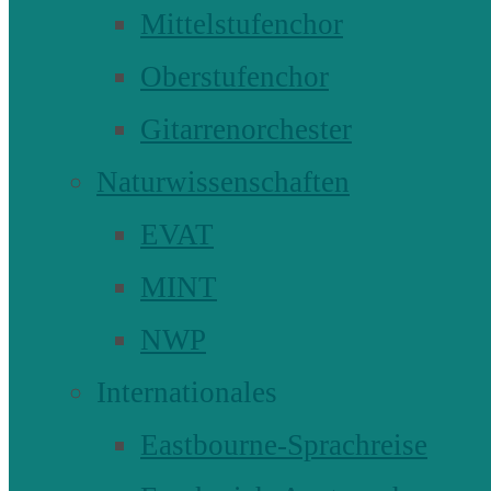
Mittelstufenchor
Oberstufenchor
Gitarrenorchester
Naturwissenschaften
EVAT
MINT
NWP
Internationales
Eastbourne-Sprachreise