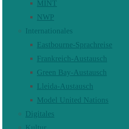
MINT
NWP
Internationales
Eastbourne-Sprachreise
Frankreich-Austausch
Green Bay-Austausch
Lleida-Austausch
Model United Nations
Digitales
Kultur