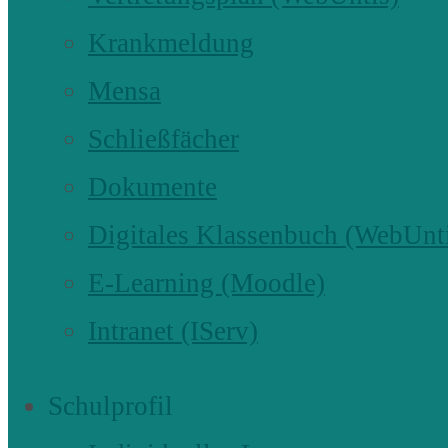
Krankmeldung
Mensa
Schließfächer
Dokumente
Digitales Klassenbuch (WebUnt
E-Learning (Moodle)
Intranet (IServ)
Schulprofil