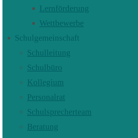
Lernförderung
Wettbewerbe
Schulgemeinschaft
Schulleitung
Schulbüro
Kollegium
Personalrat
Schulsprecherteam
Beratung