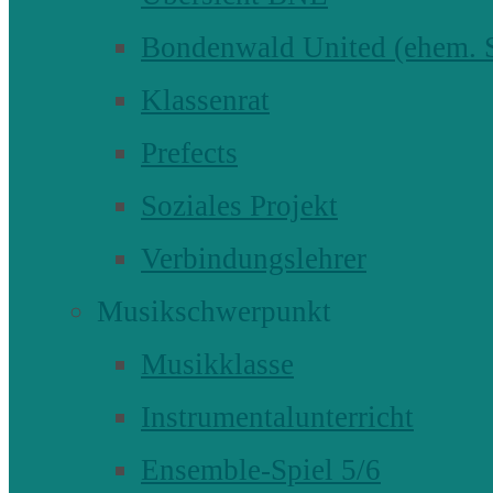
Bondenwald United (ehem
Klassenrat
Prefects
Soziales Projekt
Verbindungslehrer
Musikschwerpunkt
Musikklasse
Instrumentalunterricht
Ensemble-Spiel 5/6