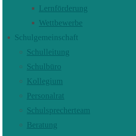
Lernförderung
Wettbewerbe
Schulgemeinschaft
Schulleitung
Schulbüro
Kollegium
Personalrat
Schulsprecherteam
Beratung