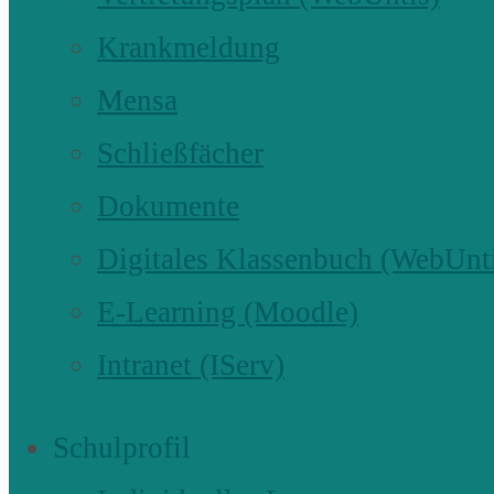
Krankmeldung
Mensa
Schließfächer
Dokumente
Digitales Klassenbuch (WebUnt
E-Learning (Moodle)
Intranet (IServ)
Schulprofil