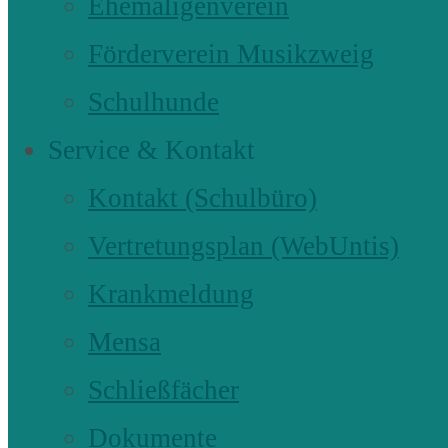
Ehemaligenverein
Förderverein Musikzweig
Schulhunde
Service & Kontakt
Kontakt (Schulbüro)
Vertretungsplan (WebUntis)
Krankmeldung
Mensa
Schließfächer
Dokumente