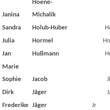
Hoene-
Janina
Michalik
Sandra
Holub-Huber
H
Julia
Hormel
H
Jan
Hußmann
H
Marie
Sophie
Jacob
J
Dirk
Jäger
J
Frederike
Jäger
Jr