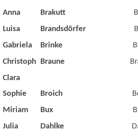
Anna
Brakutt
B
Luisa
Brandsdörfer
B
Gabriela
Brinke
B
Christoph
Braune
Br
Clara
Sophie
Broich
B
Miriam
Bux
B
Julia
Dahlke
D