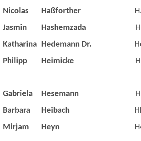
Nicolas
Haßforther
H
Jasmin
Hashemzada
H
Katharina
Hedemann Dr.
H
Philipp
Heimicke
H
Gabriela
Hesemann
H
Barbara
Heibach
H
Mirjam
Heyn
H