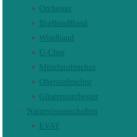
Orchester
BigBondBand
Windband
U-Chor
Mittelstufenchor
Oberstufenchor
Gitarrenorchester
Naturwissenschaften
EVAT