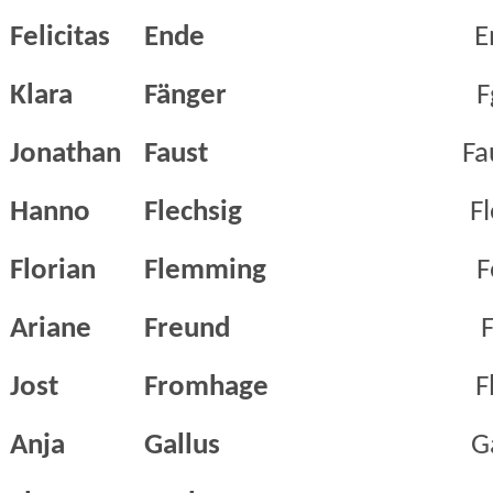
Felicitas
Ende
E
Klara
Fänger
F
Jonathan
Faust
Fa
Hanno
Flechsig
Fl
Florian
Flemming
F
Ariane
Freund
F
Jost
Fromhage
F
Anja
Gallus
G