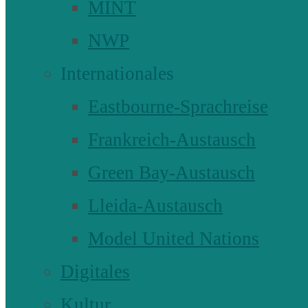
MINT
NWP
Internationales
Eastbourne-Sprachreise
Frankreich-Austausch
Green Bay-Austausch
Lleida-Austausch
Model United Nations
Digitales
Kultur