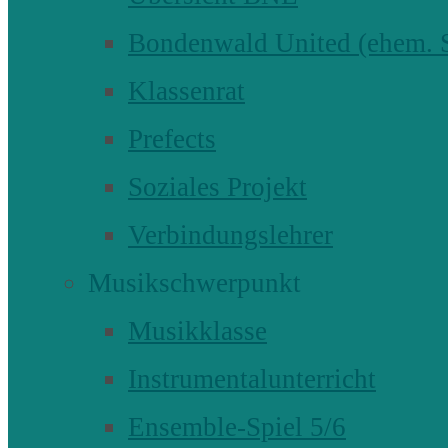
Bondenwald United (ehem
Klassenrat
Prefects
Soziales Projekt
Verbindungslehrer
Musikschwerpunkt
Musikklasse
Instrumentalunterricht
Ensemble-Spiel 5/6