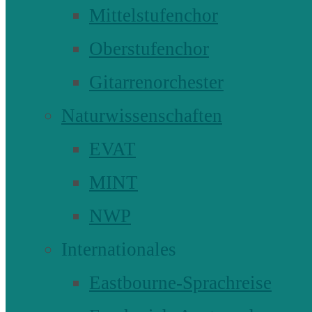
Mittelstufenchor
Oberstufenchor
Gitarrenorchester
Naturwissenschaften
EVAT
MINT
NWP
Internationales
Eastbourne-Sprachreise