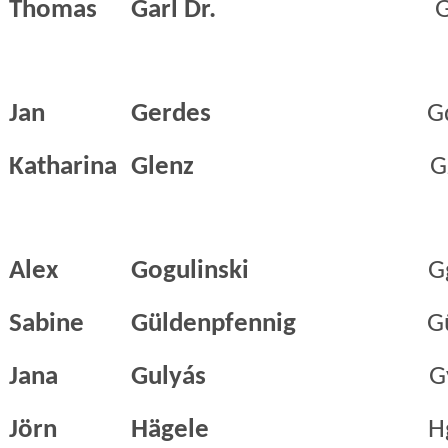
Thomas
Garl Dr.
G
Jan
Gerdes
G
Katharina
Glenz
G
Alex
Gogulinski
G
Sabine
Güldenpfennig
G
Jana
Gulyás
G
Jörn
Hägele
H