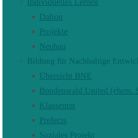
Individuelles Lernen
Dalton
Projekte
Neubau
Bildung für Nachhaltige Entwic
Übersicht BNE
Bondenwald United (ehem
Klassenrat
Prefects
Soziales Projekt