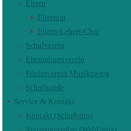
Eltern
Elternrat
Eltern-Lehrer-Chor
Schulverein
Ehemaligenverein
Förderverein Musikzweig
Schulhunde
Service & Kontakt
Kontakt (Schulbüro)
Vertretungsplan (WebUntis)