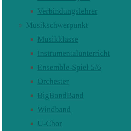
Verbindungslehrer
Musikschwerpunkt
Musikklasse
Instrumentalunterricht
Ensemble-Spiel 5/6
Orchester
BigBondBand
Windband
U-Chor