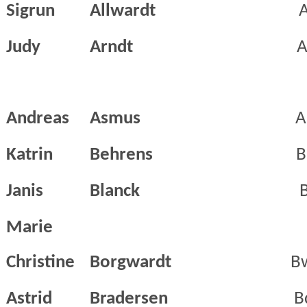
Sigrun
Allwardt
A
Judy
Arndt
A
Andreas
Asmus
A
Katrin
Behrens
B
Janis
Blanck
B
Marie
Christine
Borgwardt
B
Astrid
Bradersen
B