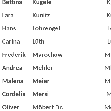
Bettina
Kugele
K
Lara
Kunitz
K
Hans
Lohrengel
L
Carina
Lüth
L
Frederik
Marochow
M
Andrea
Mehler
M
Malena
Meier
M
Cordelia
Mersi
M
Oliver
Möbert Dr.
M