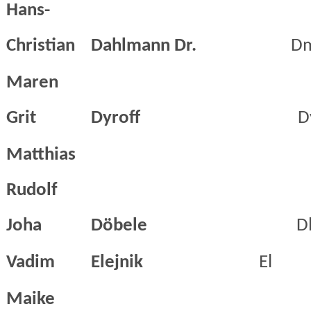
Hans-
Christian
Dahlmann Dr.
D
Maren
Grit
Dyroff
D
Matthias
Rudolf
Joha
Döbele
D
Vadim
Elejnik
El
Maike