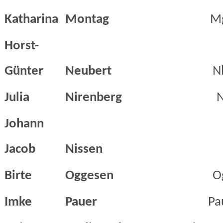
Katharina
Montag
M
Horst-
Günter
Neubert
N
Julia
Nirenberg
N
Johann
Jacob
Nissen
Birte
Oggesen
O
Imke
Pauer
Pa