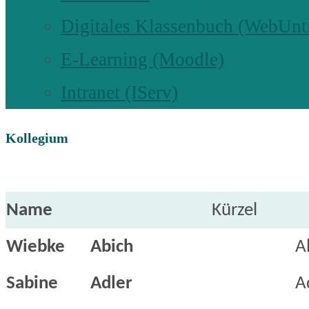
Digitales Klassenbuch (WebUnt
E-Learning (Moodle)
Intranet (IServ)
Kollegium
Name
Kürzel
Wiebke
Abich
A
Sabine
Adler
A