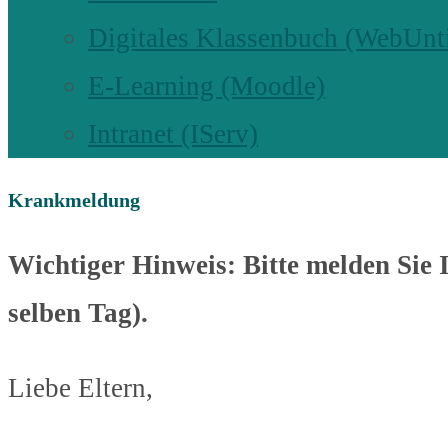
Digitales Klassenbuch (WebUnt
E-Learning (Moodle)
Intranet (IServ)
Krankmeldung
Wichtiger Hinweis: Bitte melden Sie
selben Tag).
Liebe Eltern,