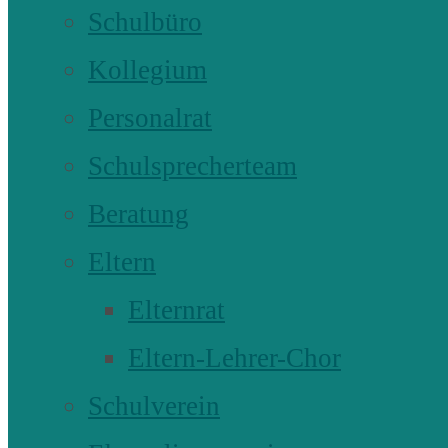
Schulbüro
Kollegium
Personalrat
Schulsprecherteam
Beratung
Eltern
Elternrat
Eltern-Lehrer-Chor
Schulverein