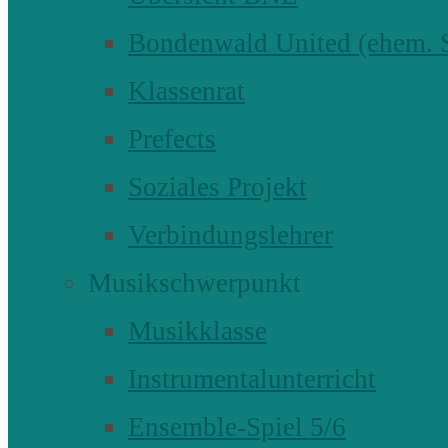
Bondenwald United (ehem
Klassenrat
Prefects
Soziales Projekt
Verbindungslehrer
Musikschwerpunkt
Musikklasse
Instrumentalunterricht
Ensemble-Spiel 5/6