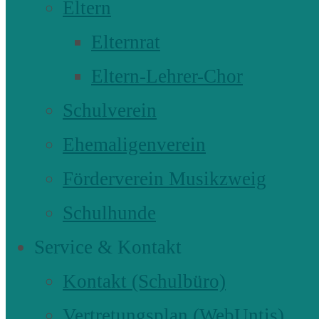
Eltern
Elternrat
Eltern-Lehrer-Chor
Schulverein
Ehemaligenverein
Förderverein Musikzweig
Schulhunde
Service & Kontakt
Kontakt (Schulbüro)
Vertretungsplan (WebUntis)