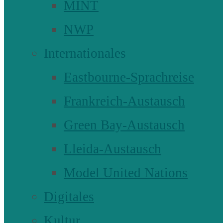
MINT
NWP
Internationales
Eastbourne-Sprachreise
Frankreich-Austausch
Green Bay-Austausch
Lleida-Austausch
Model United Nations
Digitales
Kultur