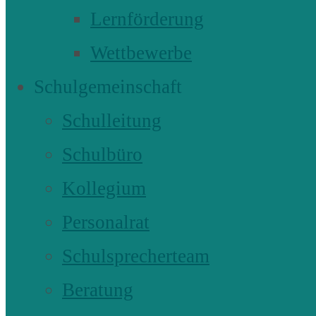
Lernförderung
Wettbewerbe
Schulgemeinschaft
Schulleitung
Schulbüro
Kollegium
Personalrat
Schulsprecherteam
Beratung