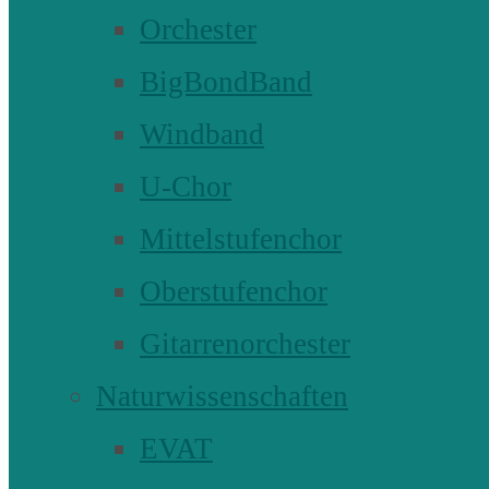
Orchester
BigBondBand
Windband
U-Chor
Mittelstufenchor
Oberstufenchor
Gitarrenorchester
Naturwissenschaften
EVAT