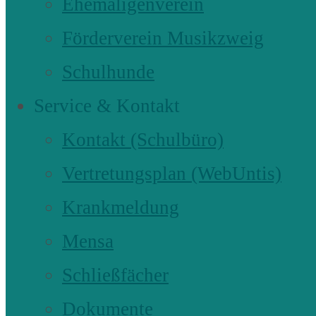
Ehemaligenverein
Förderverein Musikzweig
Schulhunde
Service & Kontakt
Kontakt (Schulbüro)
Vertretungsplan (WebUntis)
Krankmeldung
Mensa
Schließfächer
Dokumente