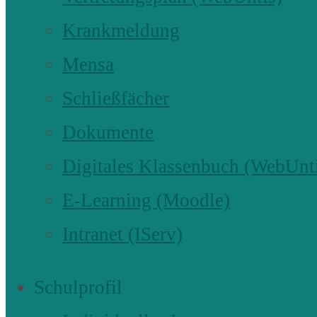
Krankmeldung
Mensa
Schließfächer
Dokumente
Digitales Klassenbuch (WebUnt
E-Learning (Moodle)
Intranet (IServ)
Schulprofil