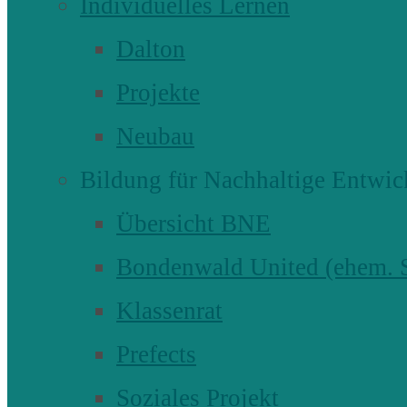
Individuelles Lernen
Dalton
Projekte
Neubau
Bildung für Nachhaltige Entwic
Übersicht BNE
Bondenwald United (ehem
Klassenrat
Prefects
Soziales Projekt