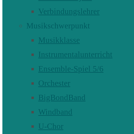
Verbindungslehrer
Musikschwerpunkt
Musikklasse
Instrumentalunterricht
Ensemble-Spiel 5/6
Orchester
BigBondBand
Windband
U-Chor