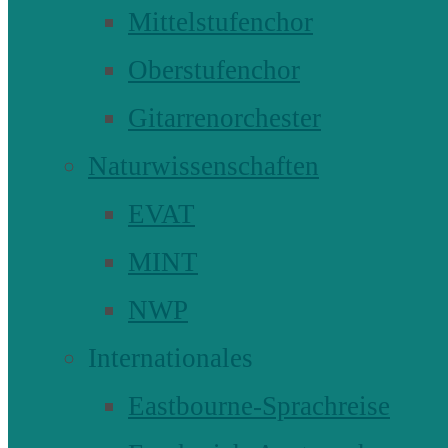
Mittelstufenchor
Oberstufenchor
Gitarrenorchester
Naturwissenschaften
EVAT
MINT
NWP
Internationales
Eastbourne-Sprachreise