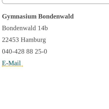
Gymnasium Bondenwald
Bondenwald 14b
22453 Hamburg
040-428 88 25-0
E-Mail