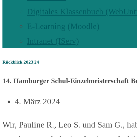
Digitales Klassenbuch (WebUnt
E-Learning (Moodle)
Intranet (IServ)
Rückblick 2023|24
14. Hamburger Schul-Einzelmeisterschaft B
4. März 2024
Wir, Pauline R., Leo S. und Sam G., h