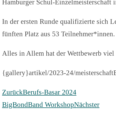
Hamburger Schul-Einzelmeisterschaft i
In der ersten Runde qualifizierte sich L
fünften Platz aus 53 Teilnehmer*innen.
Alles in Allem hat der Wettbewerb viel
{gallery}artikel/2023-24/meisterschaft
Zurück
Berufs-Basar 2024
BigBondBand Workshop
Nächster