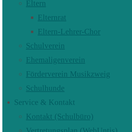
Eltern
Elternrat
Eltern-Lehrer-Chor
Schulverein
Ehemaligenverein
Förderverein Musikzweig
Schulhunde
Service & Kontakt
Kontakt (Schulbüro)
Vertretungsplan (WebUntis)