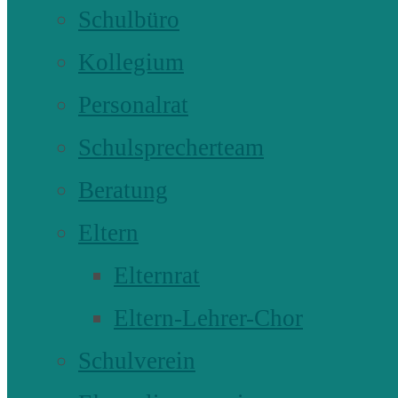
Schulbüro
Kollegium
Personalrat
Schulsprecherteam
Beratung
Eltern
Elternrat
Eltern-Lehrer-Chor
Schulverein