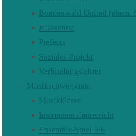
Bondenwald United (ehem
Klassenrat
Prefects
Soziales Projekt
Verbindungslehrer
Musikschwerpunkt
Musikklasse
Instrumentalunterricht
Ensemble-Spiel 5/6