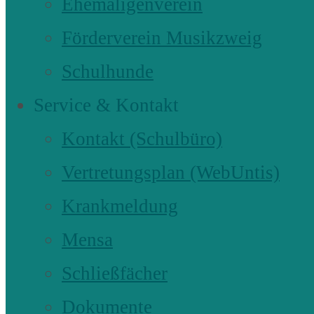
Ehemaligenverein
Förderverein Musikzweig
Schulhunde
Service & Kontakt
Kontakt (Schulbüro)
Vertretungsplan (WebUntis)
Krankmeldung
Mensa
Schließfächer
Dokumente