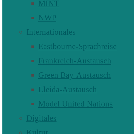
MINT
NWP
Internationales
Eastbourne-Sprachreise
Frankreich-Austausch
Green Bay-Austausch
Lleida-Austausch
Model United Nations
Digitales
Kultur