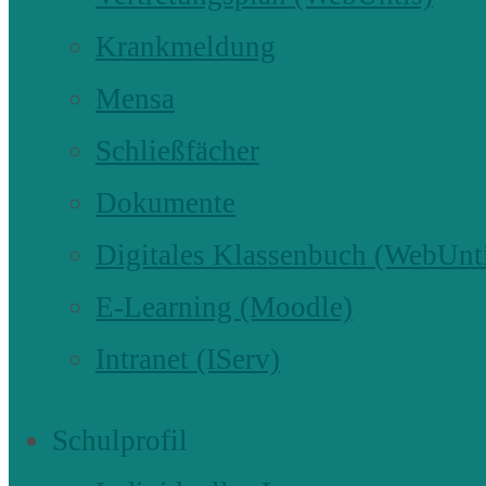
Krankmeldung
Mensa
Schließfächer
Dokumente
Digitales Klassenbuch (WebUnt
E-Learning (Moodle)
Intranet (IServ)
Schulprofil