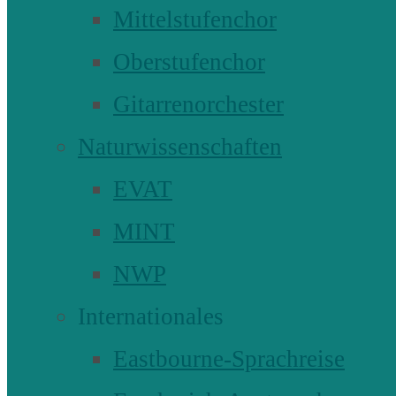
Mittelstufenchor
Oberstufenchor
Gitarrenorchester
Naturwissenschaften
EVAT
MINT
NWP
Internationales
Eastbourne-Sprachreise