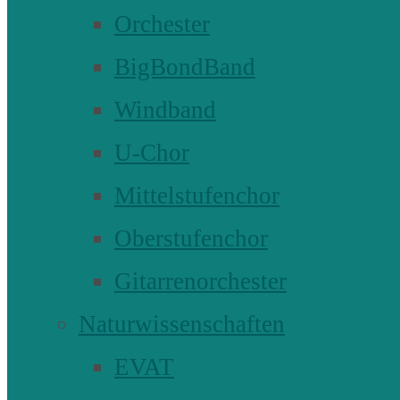
Orchester
BigBondBand
Windband
U-Chor
Mittelstufenchor
Oberstufenchor
Gitarrenorchester
Naturwissenschaften
EVAT