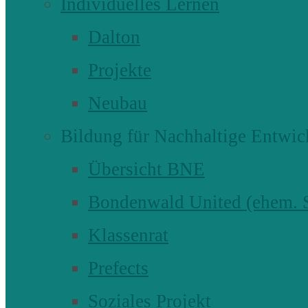
Individuelles Lernen
Dalton
Projekte
Neubau
Bildung für Nachhaltige Entwic
Übersicht BNE
Bondenwald United (ehem
Klassenrat
Prefects
Soziales Projekt