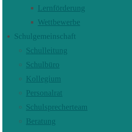
Lernförderung
Wettbewerbe
Schulgemeinschaft
Schulleitung
Schulbüro
Kollegium
Personalrat
Schulsprecherteam
Beratung