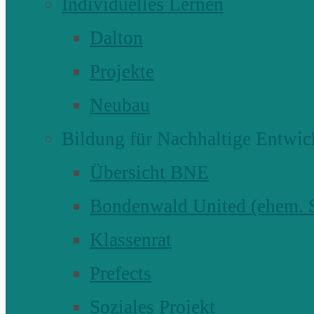
Individuelles Lernen
Dalton
Projekte
Neubau
Bildung für Nachhaltige Entwic
Übersicht BNE
Bondenwald United (ehem
Klassenrat
Prefects
Soziales Projekt