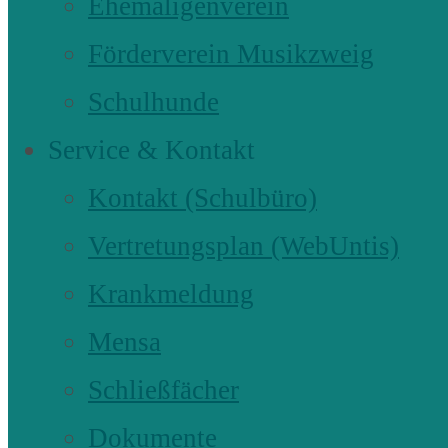
Ehemaligenverein
Förderverein Musikzweig
Schulhunde
Service & Kontakt
Kontakt (Schulbüro)
Vertretungsplan (WebUntis)
Krankmeldung
Mensa
Schließfächer
Dokumente