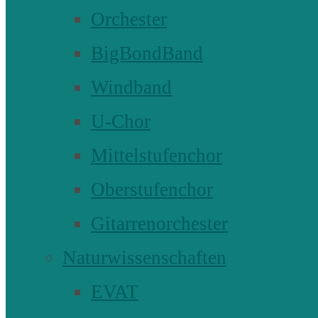
Orchester
BigBondBand
Windband
U-Chor
Mittelstufenchor
Oberstufenchor
Gitarrenorchester
Naturwissenschaften
EVAT