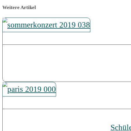
Weitere Artikel
Schül