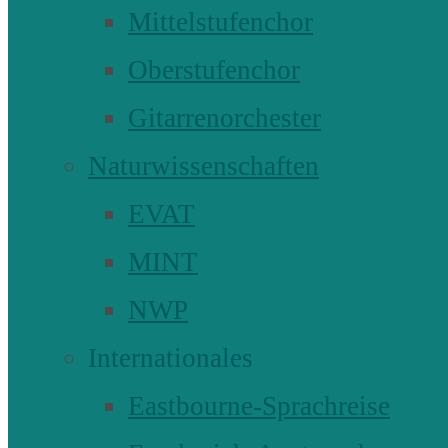
Mittelstufenchor
Oberstufenchor
Gitarrenorchester
Naturwissenschaften
EVAT
MINT
NWP
Internationales
Eastbourne-Sprachreise