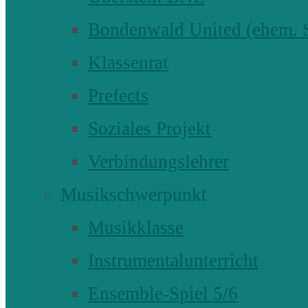
Bondenwald United (ehem
Klassenrat
Prefects
Soziales Projekt
Verbindungslehrer
Musikschwerpunkt
Musikklasse
Instrumentalunterricht
Ensemble-Spiel 5/6