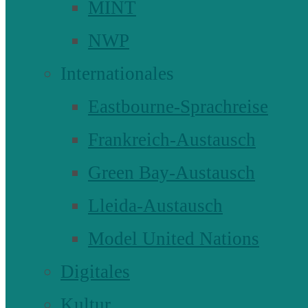
MINT
NWP
Internationales
Eastbourne-Sprachreise
Frankreich-Austausch
Green Bay-Austausch
Lleida-Austausch
Model United Nations
Digitales
Kultur