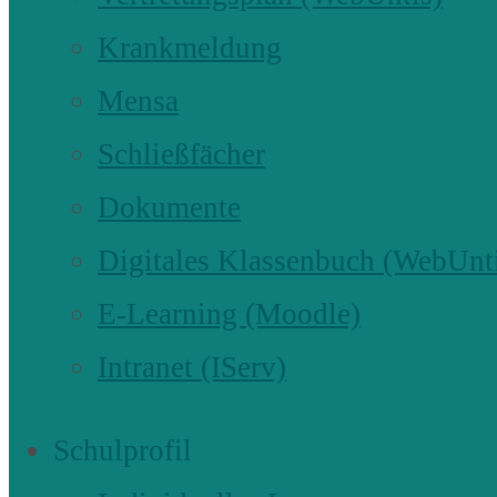
Krankmeldung
Mensa
Schließfächer
Dokumente
Digitales Klassenbuch (WebUnt
E-Learning (Moodle)
Intranet (IServ)
Schulprofil