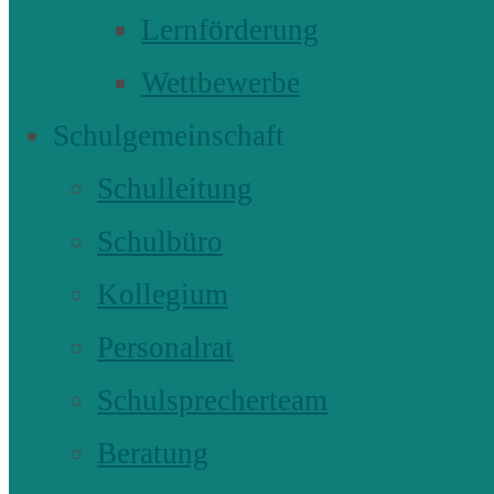
Lernförderung
Wettbewerbe
Schulgemeinschaft
Schulleitung
Schulbüro
Kollegium
Personalrat
Schulsprecherteam
Beratung