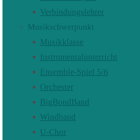
Verbindungslehrer
Musikschwerpunkt
Musikklasse
Instrumentalunterricht
Ensemble-Spiel 5/6
Orchester
BigBondBand
Windband
U-Chor