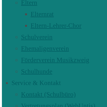
Eltern
Elternrat
Eltern-Lehrer-Chor
Schulverein
Ehemaligenverein
Förderverein Musikzweig
Schulhunde
Service & Kontakt
Kontakt (Schulbüro)
Vertretungsplan (WebUntis)