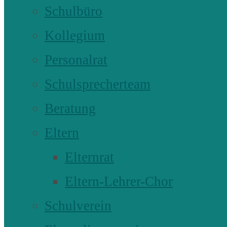
Schulbüro
Kollegium
Personalrat
Schulsprecherteam
Beratung
Eltern
Elternrat
Eltern-Lehrer-Chor
Schulverein