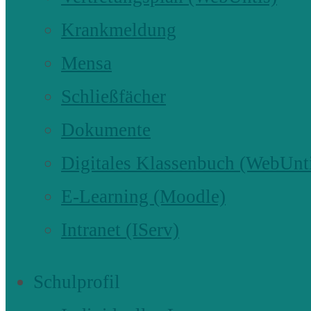
Krankmeldung
Mensa
Schließfächer
Dokumente
Digitales Klassenbuch (WebUnt
E-Learning (Moodle)
Intranet (IServ)
Schulprofil