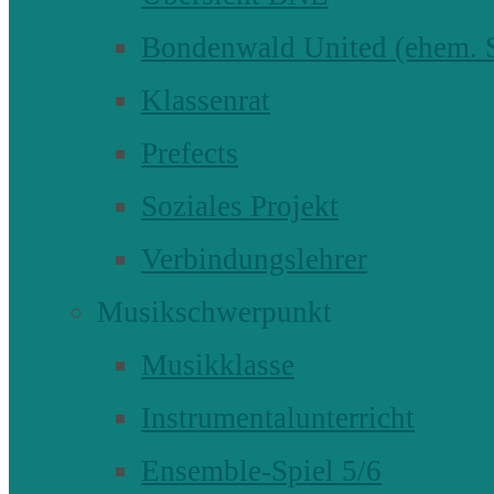
Bondenwald United (ehem
Klassenrat
Prefects
Soziales Projekt
Verbindungslehrer
Musikschwerpunkt
Musikklasse
Instrumentalunterricht
Ensemble-Spiel 5/6