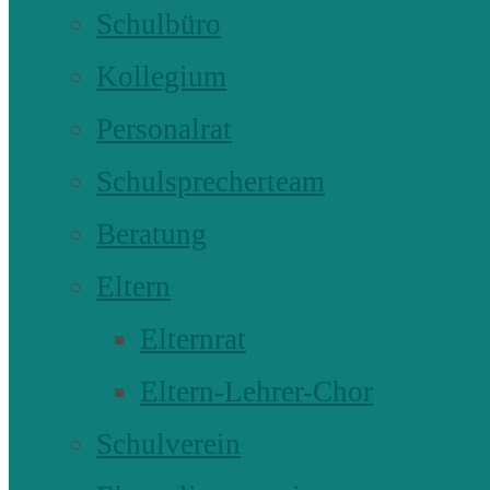
Schulbüro
Kollegium
Personalrat
Schulsprecherteam
Beratung
Eltern
Elternrat
Eltern-Lehrer-Chor
Schulverein