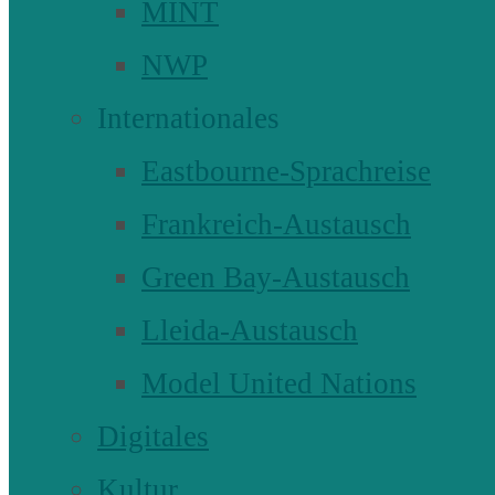
MINT
NWP
Internationales
Eastbourne-Sprachreise
Frankreich-Austausch
Green Bay-Austausch
Lleida-Austausch
Model United Nations
Digitales
Kultur