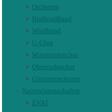
Orchester
BigBondBand
Windband
U-Chor
Mittelstufenchor
Oberstufenchor
Gitarrenorchester
Naturwissenschaften
EVAT