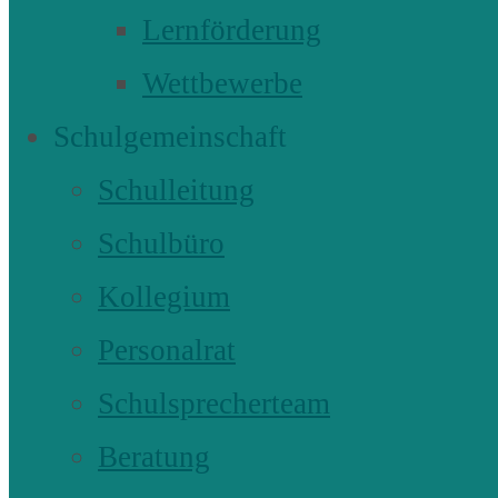
Lernförderung
Wettbewerbe
Schulgemeinschaft
Schulleitung
Schulbüro
Kollegium
Personalrat
Schulsprecherteam
Beratung