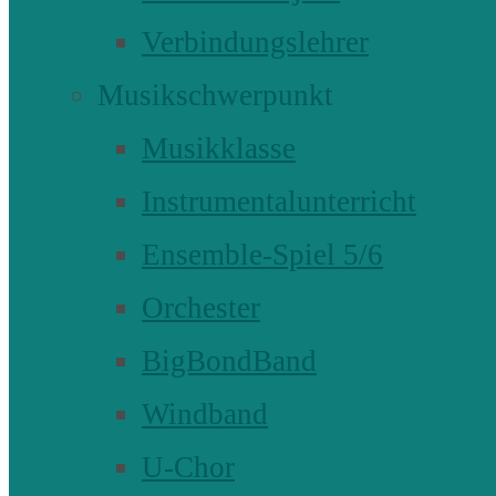
Verbindungslehrer
Musikschwerpunkt
Musikklasse
Instrumentalunterricht
Ensemble-Spiel 5/6
Orchester
BigBondBand
Windband
U-Chor