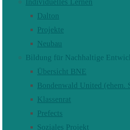
Individuelles Lernen
Dalton
Projekte
Neubau
Bildung für Nachhaltige Entwic
Übersicht BNE
Bondenwald United (ehem
Klassenrat
Prefects
Soziales Projekt