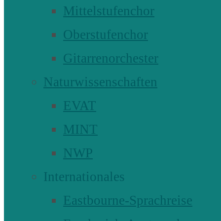
Mittelstufenchor
Oberstufenchor
Gitarrenorchester
Naturwissenschaften
EVAT
MINT
NWP
Internationales
Eastbourne-Sprachreise