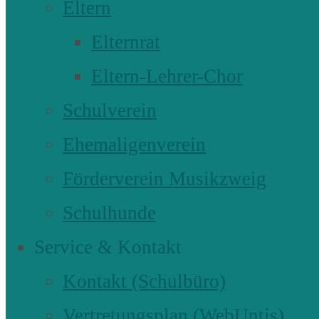
Eltern
Elternrat
Eltern-Lehrer-Chor
Schulverein
Ehemaligenverein
Förderverein Musikzweig
Schulhunde
Service & Kontakt
Kontakt (Schulbüro)
Vertretungsplan (WebUntis)