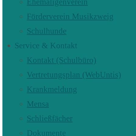
Ehemaligenverein
Förderverein Musikzweig
Schulhunde
Service & Kontakt
Kontakt (Schulbüro)
Vertretungsplan (WebUntis)
Krankmeldung
Mensa
Schließfächer
Dokumente