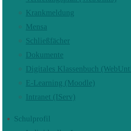
Krankmeldung
Mensa
Schließfächer
Dokumente
Digitales Klassenbuch (WebUnt
E-Learning (Moodle)
Intranet (IServ)
Schulprofil