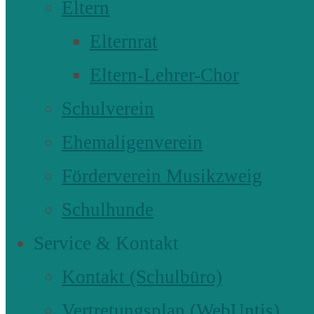
Eltern
Elternrat
Eltern-Lehrer-Chor
Schulverein
Ehemaligenverein
Förderverein Musikzweig
Schulhunde
Service & Kontakt
Kontakt (Schulbüro)
Vertretungsplan (WebUntis)