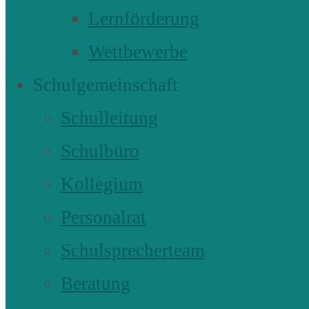
Lernförderung
Wettbewerbe
Schulgemeinschaft
Schulleitung
Schulbüro
Kollegium
Personalrat
Schulsprecherteam
Beratung