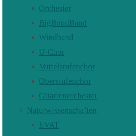
Orchester
BigBondBand
Windband
U-Chor
Mittelstufenchor
Oberstufenchor
Gitarrenorchester
Naturwissenschaften
EVAT