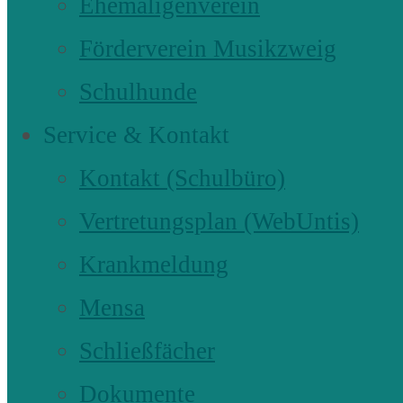
Ehemaligenverein
Förderverein Musikzweig
Schulhunde
Service & Kontakt
Kontakt (Schulbüro)
Vertretungsplan (WebUntis)
Krankmeldung
Mensa
Schließfächer
Dokumente