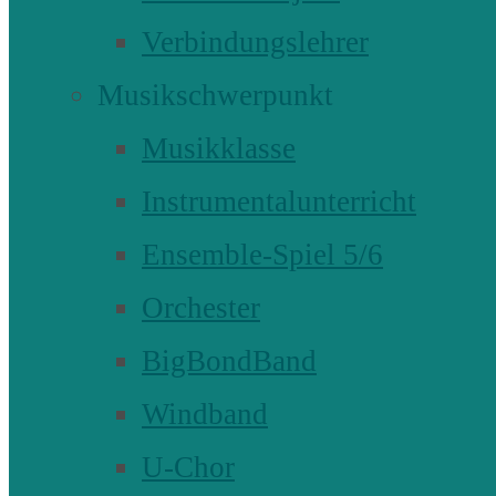
Verbindungslehrer
Musikschwerpunkt
Musikklasse
Instrumentalunterricht
Ensemble-Spiel 5/6
Orchester
BigBondBand
Windband
U-Chor