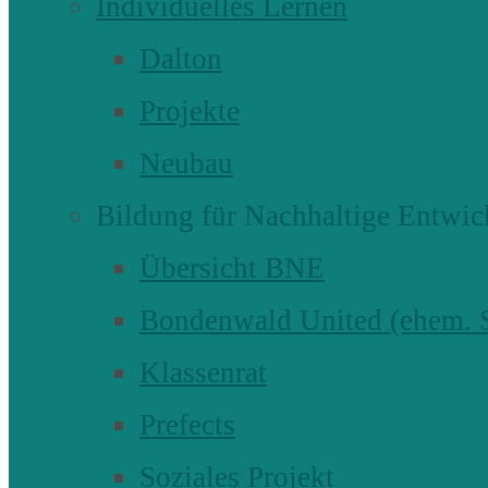
Individuelles Lernen
Dalton
Projekte
Neubau
Bildung für Nachhaltige Entwic
Übersicht BNE
Bondenwald United (ehem
Klassenrat
Prefects
Soziales Projekt