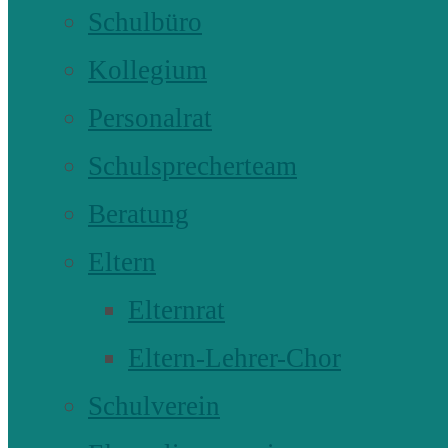
Schulbüro
Kollegium
Personalrat
Schulsprecherteam
Beratung
Eltern
Elternrat
Eltern-Lehrer-Chor
Schulverein