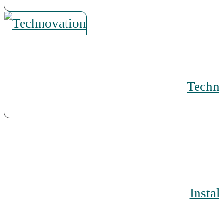
Techn
Insta