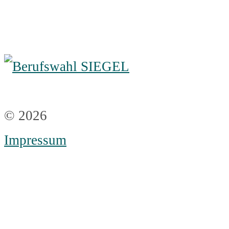
© 2026
Impressum