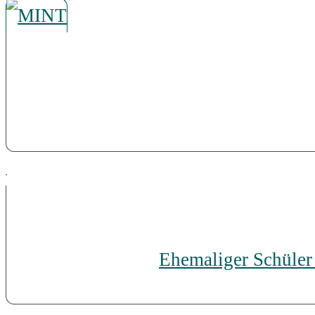
Ehemaliger Schüler