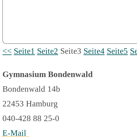
<<
Seite
1
Seite
2
Seite
3
Seite
4
Seite
5
Se
Gymnasium Bondenwald
Bondenwald 14b
22453 Hamburg
040-428 88 25-0
E-Mail