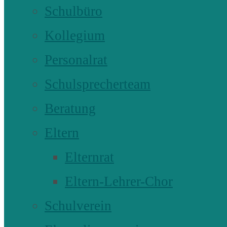
Schulbüro
Kollegium
Personalrat
Schulsprecherteam
Beratung
Eltern
Elternrat
Eltern-Lehrer-Chor
Schulverein