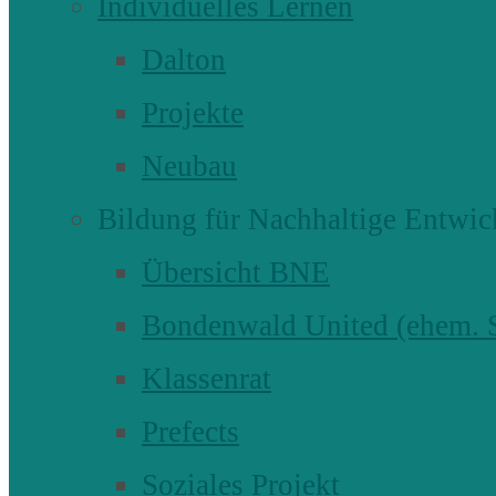
Individuelles Lernen
Dalton
Projekte
Neubau
Bildung für Nachhaltige Entwic
Übersicht BNE
Bondenwald United (ehem
Klassenrat
Prefects
Soziales Projekt