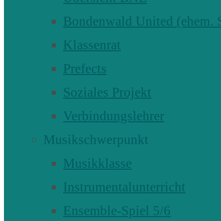
Bondenwald United (ehem
Klassenrat
Prefects
Soziales Projekt
Verbindungslehrer
Musikschwerpunkt
Musikklasse
Instrumentalunterricht
Ensemble-Spiel 5/6