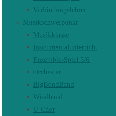
Verbindungslehrer
Musikschwerpunkt
Musikklasse
Instrumentalunterricht
Ensemble-Spiel 5/6
Orchester
BigBondBand
Windband
U-Chor