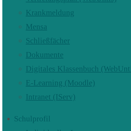
Krankmeldung
Mensa
Schließfächer
Dokumente
Digitales Klassenbuch (WebUnt
E-Learning (Moodle)
Intranet (IServ)
Schulprofil