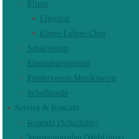
Eltern
Elternrat
Eltern-Lehrer-Chor
Schulverein
Ehemaligenverein
Förderverein Musikzweig
Schulhunde
Service & Kontakt
Kontakt (Schulbüro)
Vertretungsplan (WebUntis)