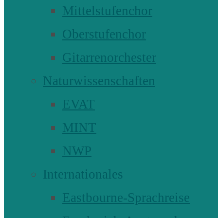
Mittelstufenchor
Oberstufenchor
Gitarrenorchester
Naturwissenschaften
EVAT
MINT
NWP
Internationales
Eastbourne-Sprachreise