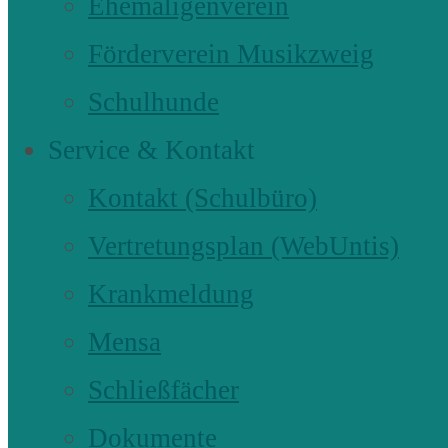
Ehemaligenverein
Förderverein Musikzweig
Schulhunde
Service & Kontakt
Kontakt (Schulbüro)
Vertretungsplan (WebUntis)
Krankmeldung
Mensa
Schließfächer
Dokumente