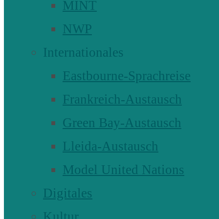
MINT
NWP
Internationales
Eastbourne-Sprachreise
Frankreich-Austausch
Green Bay-Austausch
Lleida-Austausch
Model United Nations
Digitales
Kultur