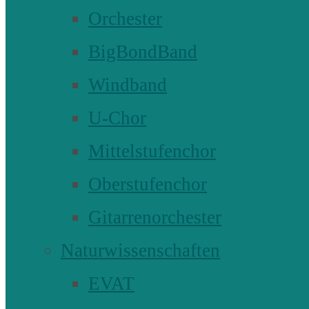
Orchester
BigBondBand
Windband
U-Chor
Mittelstufenchor
Oberstufenchor
Gitarrenorchester
Naturwissenschaften
EVAT