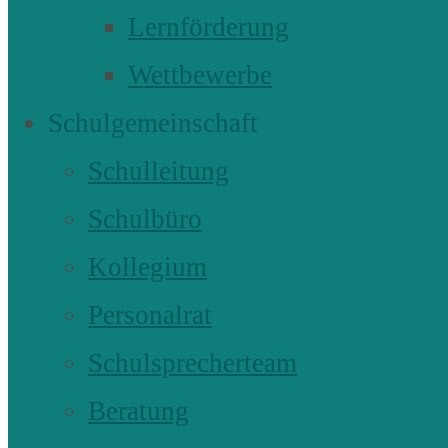
Lernförderung
Wettbewerbe
Schulgemeinschaft
Schulleitung
Schulbüro
Kollegium
Personalrat
Schulsprecherteam
Beratung