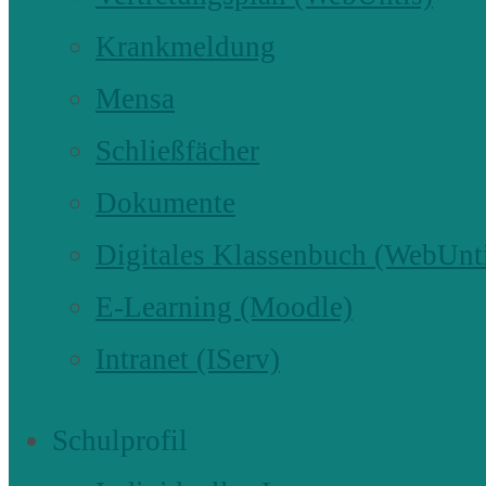
Krankmeldung
Mensa
Schließfächer
Dokumente
Digitales Klassenbuch (WebUnt
E-Learning (Moodle)
Intranet (IServ)
Schulprofil