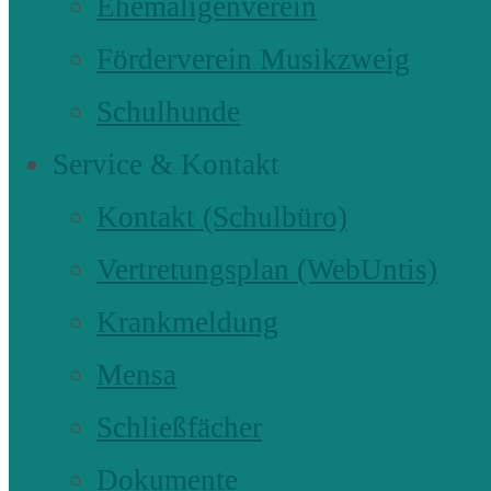
Ehemaligenverein
Förderverein Musikzweig
Schulhunde
Service & Kontakt
Kontakt (Schulbüro)
Vertretungsplan (WebUntis)
Krankmeldung
Mensa
Schließfächer
Dokumente