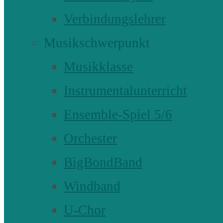
Verbindungslehrer
Musikschwerpunkt
Musikklasse
Instrumentalunterricht
Ensemble-Spiel 5/6
Orchester
BigBondBand
Windband
U-Chor