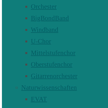
Orchester
BigBondBand
Windband
U-Chor
Mittelstufenchor
Oberstufenchor
Gitarrenorchester
Naturwissenschaften
EVAT