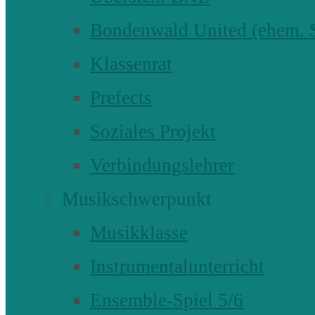
Bondenwald United (ehem
Klassenrat
Prefects
Soziales Projekt
Verbindungslehrer
Musikschwerpunkt
Musikklasse
Instrumentalunterricht
Ensemble-Spiel 5/6