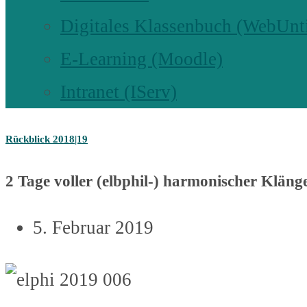
Digitales Klassenbuch (WebUnt
E-Learning (Moodle)
Intranet (IServ)
Rückblick 2018|19
2 Tage voller (elbphil-) harmonischer Kläng
5. Februar 2019