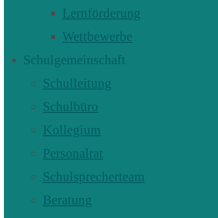
Lernförderung
Wettbewerbe
Schulgemeinschaft
Schulleitung
Schulbüro
Kollegium
Personalrat
Schulsprecherteam
Beratung