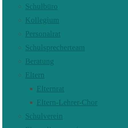
Schulbüro
Kollegium
Personalrat
Schulsprecherteam
Beratung
Eltern
Elternrat
Eltern-Lehrer-Chor
Schulverein