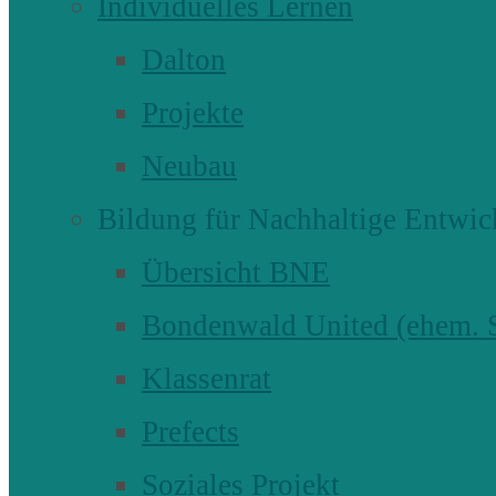
Individuelles Lernen
Dalton
Projekte
Neubau
Bildung für Nachhaltige Entwic
Übersicht BNE
Bondenwald United (ehem
Klassenrat
Prefects
Soziales Projekt