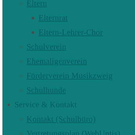
Eltern
Elternrat
Eltern-Lehrer-Chor
Schulverein
Ehemaligenverein
Förderverein Musikzweig
Schulhunde
Service & Kontakt
Kontakt (Schulbüro)
Vertretungsplan (WebUntis)