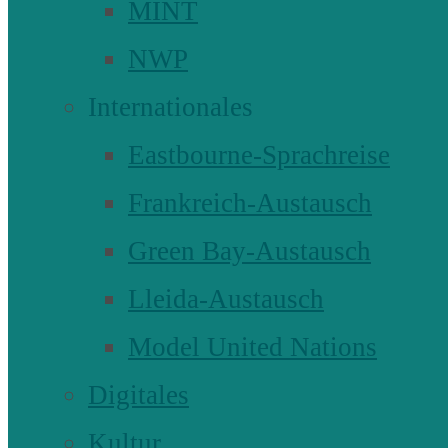
MINT
NWP
Internationales
Eastbourne-Sprachreise
Frankreich-Austausch
Green Bay-Austausch
Lleida-Austausch
Model United Nations
Digitales
Kultur