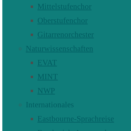
Mittelstufenchor
Oberstufenchor
Gitarrenorchester
Naturwissenschaften
EVAT
MINT
NWP
Internationales
Eastbourne-Sprachreise