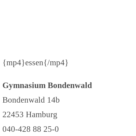
{mp4}essen{/mp4}
Gymnasium Bondenwald
Bondenwald 14b
22453 Hamburg
040-428 88 25-0