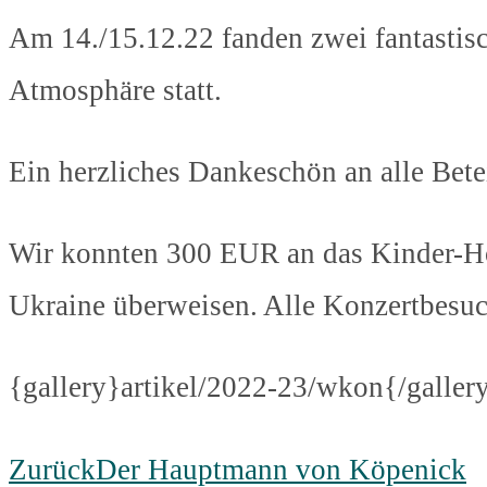
Am 14./15.12.22 fanden zwei fantastis
Atmosphäre statt.
Ein herzliches Dankeschön an alle Bete
Wir konnten 300 EUR an das Kinder-Ho
Ukraine überweisen. Alle Konzertbesuc
{gallery}artikel/2022-23/wkon{/galler
Zurück
Der Hauptmann von Köpenick