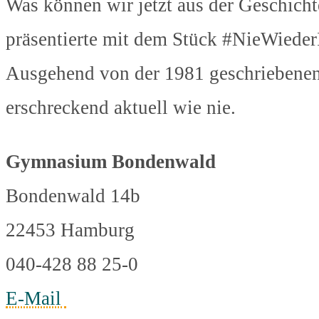
Was können wir jetzt aus der Geschicht
präsentierte mit dem Stück #NieWiederI
Ausgehend von der 1981 geschriebenen
erschreckend aktuell wie nie.
Gymnasium Bondenwald
Bondenwald 14b
22453 Hamburg
040-428 88 25-0
E-Mail