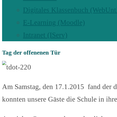
Digitales Klassenbuch (WebUnt
E-Learning (Moodle)
Intranet (IServ)
Tag der offenenen Tür
Am Samstag, den 17.1.2015 fand der d
konnten unsere Gäste die Schule in ihre