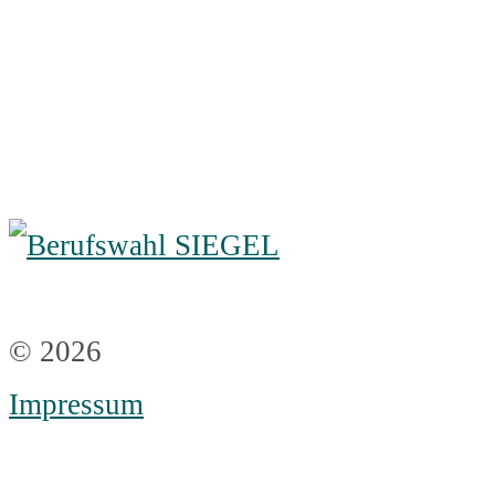
© 2026
Impressum