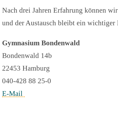
Nach drei Jahren Erfahrung können wir
und der Austausch bleibt ein wichtiger
Gymnasium Bondenwald
Bondenwald 14b
22453 Hamburg
040-428 88 25-0
E-Mail