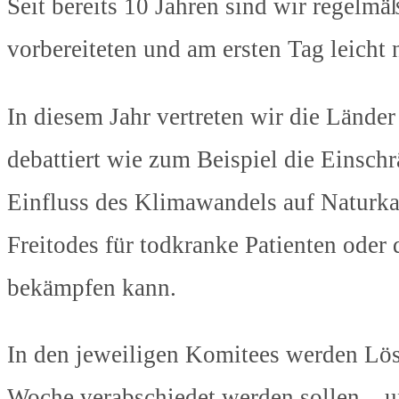
Seit bereits 10 Jahren sind wir regelm
vorbereiteten und am ersten Tag leicht 
In diesem Jahr vertreten wir die Länd
debattiert wie zum Beispiel die Einsch
Einfluss des Klimawandels auf Naturka
Freitodes für todkranke Patienten oder
bekämpfen kann.
In den jeweiligen Komitees werden Lös
Woche verabschiedet werden sollen – un