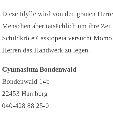
Diese Idylle wird von den grauen Herren
Menschen aber tatsächlich um ihre Zei
Schildkröte Cassiopeia versucht Momo, 
Herren das Handwerk zu legen.
Gymnasium Bondenwald
Bondenwald 14b
22453 Hamburg
040-428 88 25-0