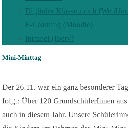
Digitales Klassenbuch (WebUnt
E-Learning (Moodle)
Intranet (IServ)
Mini-Minttag
Der 26.11. war ein ganz besonderer T
folgt: Über 120 GrundschülerInnen aus
auch in diesem Jahr. Unsere SchülerIn