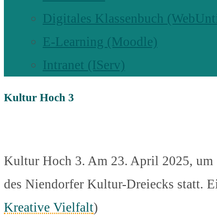
Digitales Klassenbuch (WebUnt
E-Learning (Moodle)
Intranet (IServ)
Kultur Hoch 3
Kultur Hoch 3. Am 23. April 2025, u
des Niendorfer Kultur-Dreiecks statt. 
Kreative Vielfalt
)