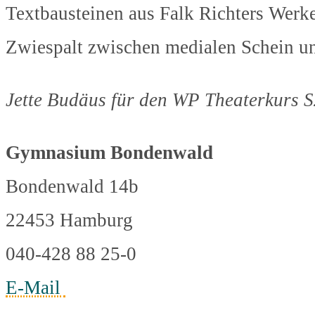
Textbausteinen aus Falk Richters Werken
Zwiespalt zwischen medialen Schein und
Jette Budäus für den WP Theaterkurs S
Gymnasium Bondenwald
Bondenwald 14b
22453 Hamburg
040-428 88 25-0
E-Mail