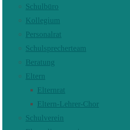
Schulbüro
Kollegium
Personalrat
Schulsprecherteam
Beratung
Eltern
Elternrat
Eltern-Lehrer-Chor
Schulverein