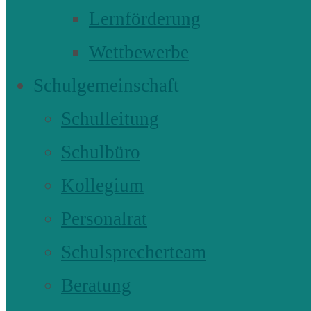
Lernförderung
Wettbewerbe
Schulgemeinschaft
Schulleitung
Schulbüro
Kollegium
Personalrat
Schulsprecherteam
Beratung