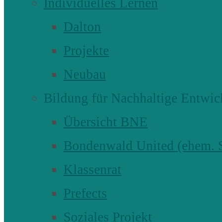
Individuelles Lernen
Dalton
Projekte
Neubau
Bildung für Nachhaltige Entwic
Übersicht BNE
Bondenwald United (ehem
Klassenrat
Prefects
Soziales Projekt