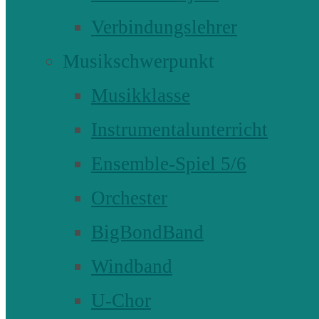
Verbindungslehrer
Musikschwerpunkt
Musikklasse
Instrumentalunterricht
Ensemble-Spiel 5/6
Orchester
BigBondBand
Windband
U-Chor