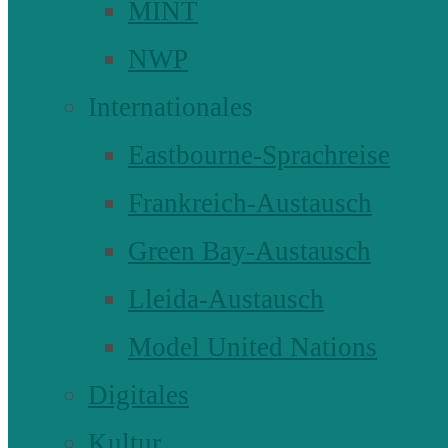
MINT
NWP
Internationales
Eastbourne-Sprachreise
Frankreich-Austausch
Green Bay-Austausch
Lleida-Austausch
Model United Nations
Digitales
Kultur