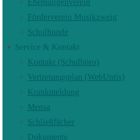
Ehemaligenverein
Förderverein Musikzweig
Schulhunde
Service & Kontakt
Kontakt (Schulbüro)
Vertretungsplan (WebUntis)
Krankmeldung
Mensa
Schließfächer
Dokumente