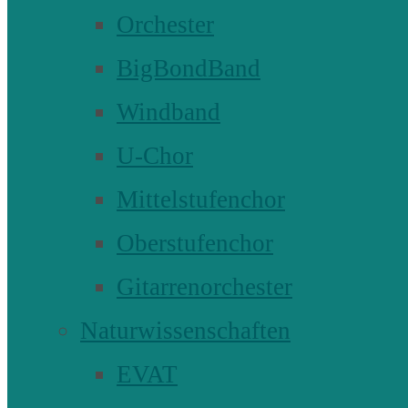
Orchester
BigBondBand
Windband
U-Chor
Mittelstufenchor
Oberstufenchor
Gitarrenorchester
Naturwissenschaften
EVAT