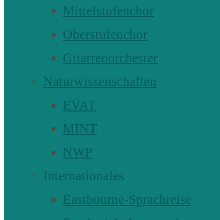
Mittelstufenchor
Oberstufenchor
Gitarrenorchester
Naturwissenschaften
EVAT
MINT
NWP
Internationales
Eastbourne-Sprachreise