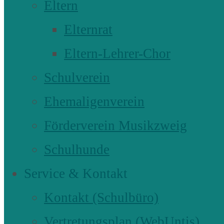
Eltern
Elternrat
Eltern-Lehrer-Chor
Schulverein
Ehemaligenverein
Förderverein Musikzweig
Schulhunde
Service & Kontakt
Kontakt (Schulbüro)
Vertretungsplan (WebUntis)