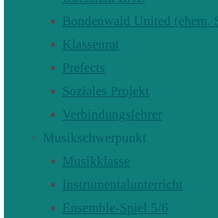
Bondenwald United (ehem
Klassenrat
Prefects
Soziales Projekt
Verbindungslehrer
Musikschwerpunkt
Musikklasse
Instrumentalunterricht
Ensemble-Spiel 5/6