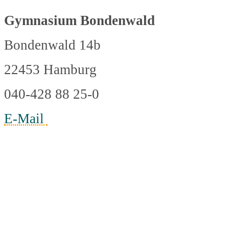
Gymnasium Bondenwald
Bondenwald 14b
22453 Hamburg
040-428 88 25-0
E-Mail