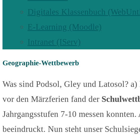
Digitales Klassenbuch (WebUnt
E-Learning (Moodle)
Intranet (IServ)
Geographie-Wettbewerb
Was sind Podsol, Gley und Latosol? a)
vor den Märzferien fand der
Schulwett
Jahrgangsstufen 7-10 messen konnten. 
beeindruckt. Nun steht unser Schulsiege