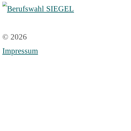
© 2026
Impressum