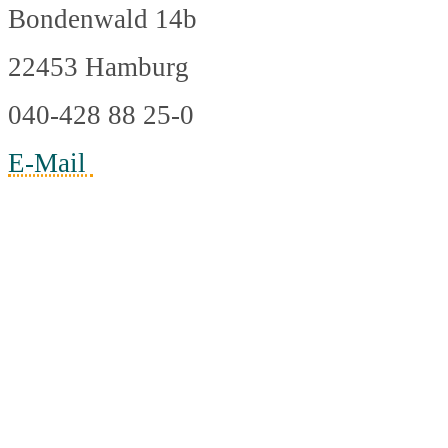
Bondenwald 14b
22453 Hamburg
040-428 88 25-0
E-Mail