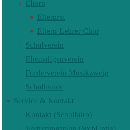
Eltern
Elternrat
Eltern-Lehrer-Chor
Schulverein
Ehemaligenverein
Förderverein Musikzweig
Schulhunde
Service & Kontakt
Kontakt (Schulbüro)
Vertretungsplan (WebUntis)