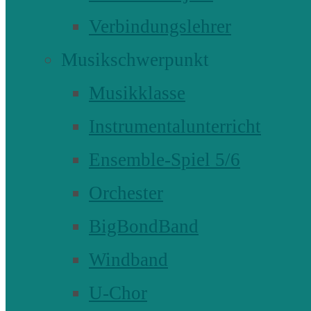
Verbindungslehrer
Musikschwerpunkt
Musikklasse
Instrumentalunterricht
Ensemble-Spiel 5/6
Orchester
BigBondBand
Windband
U-Chor