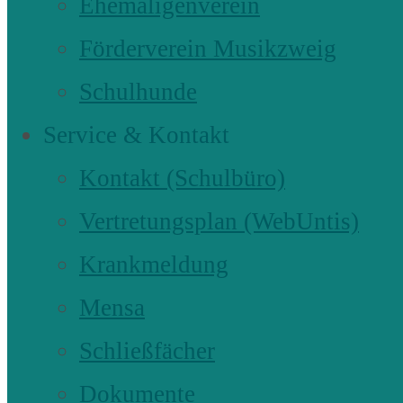
Ehemaligenverein
Förderverein Musikzweig
Schulhunde
Service & Kontakt
Kontakt (Schulbüro)
Vertretungsplan (WebUntis)
Krankmeldung
Mensa
Schließfächer
Dokumente