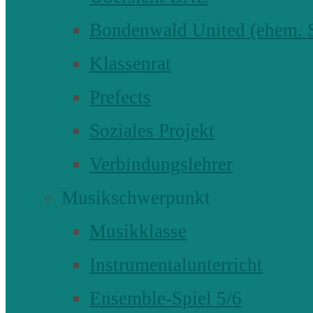
Bondenwald United (ehem
Klassenrat
Prefects
Soziales Projekt
Verbindungslehrer
Musikschwerpunkt
Musikklasse
Instrumentalunterricht
Ensemble-Spiel 5/6