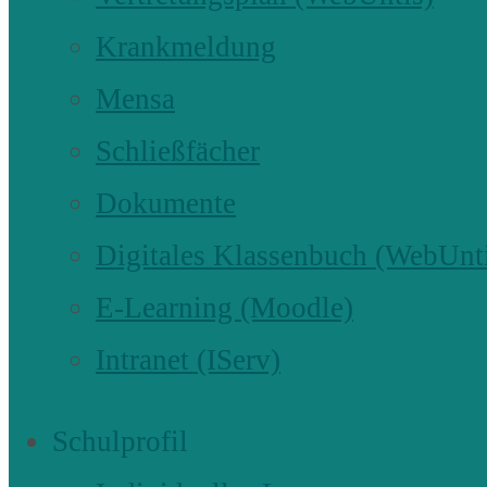
Krankmeldung
Mensa
Schließfächer
Dokumente
Digitales Klassenbuch (WebUnt
E-Learning (Moodle)
Intranet (IServ)
Schulprofil