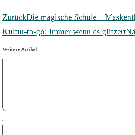
Zurück
Die magische Schule – Maskenth
Kultur-to-go: Immer wenn es glitzert
Nä
Weitere Artikel