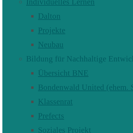
Individuelles Lernen
Dalton
Projekte
Neubau
Bildung für Nachhaltige Entwic
Übersicht BNE
Bondenwald United (ehem
Klassenrat
Prefects
Soziales Projekt