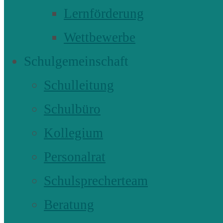
Lernförderung
Wettbewerbe
Schulgemeinschaft
Schulleitung
Schulbüro
Kollegium
Personalrat
Schulsprecherteam
Beratung