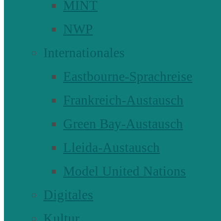
MINT
NWP
Internationales
Eastbourne-Sprachreise
Frankreich-Austausch
Green Bay-Austausch
Lleida-Austausch
Model United Nations
Digitales
Kultur