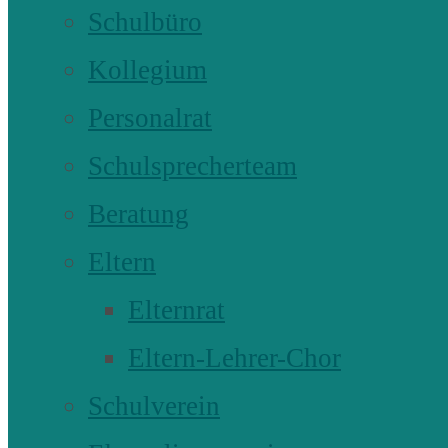
Schulbüro
Kollegium
Personalrat
Schulsprecherteam
Beratung
Eltern
Elternrat
Eltern-Lehrer-Chor
Schulverein