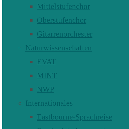
Mittelstufenchor
Oberstufenchor
Gitarrenorchester
Naturwissenschaften
EVAT
MINT
NWP
Internationales
Eastbourne-Sprachreise