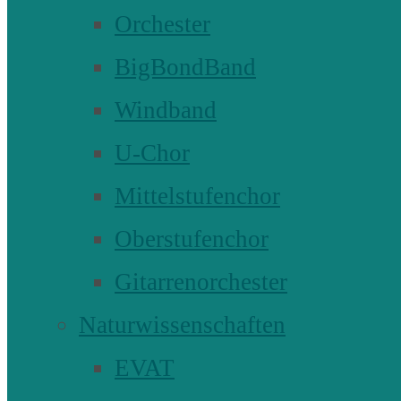
Orchester
BigBondBand
Windband
U-Chor
Mittelstufenchor
Oberstufenchor
Gitarrenorchester
Naturwissenschaften
EVAT