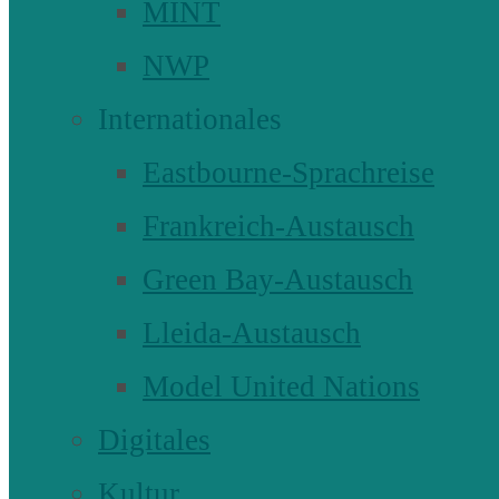
MINT
NWP
Internationales
Eastbourne-Sprachreise
Frankreich-Austausch
Green Bay-Austausch
Lleida-Austausch
Model United Nations
Digitales
Kultur