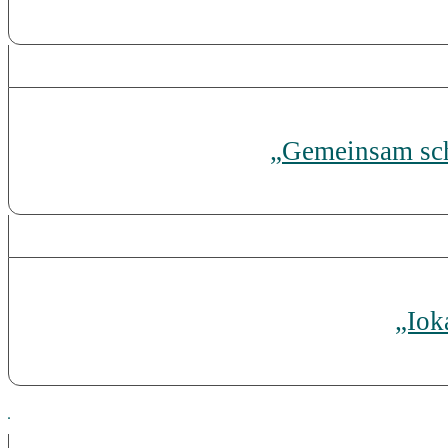
„Gemeinsam sch
„Iok