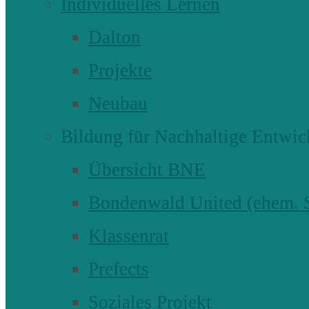
Individuelles Lernen
Dalton
Projekte
Neubau
Bildung für Nachhaltige Entwic
Übersicht BNE
Bondenwald United (ehem
Klassenrat
Prefects
Soziales Projekt