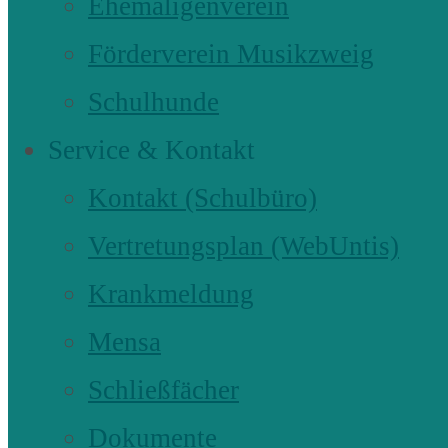
Ehemaligenverein
Förderverein Musikzweig
Schulhunde
Service & Kontakt
Kontakt (Schulbüro)
Vertretungsplan (WebUntis)
Krankmeldung
Mensa
Schließfächer
Dokumente