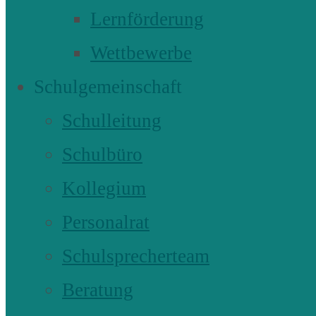
Lernförderung
Wettbewerbe
Schulgemeinschaft
Schulleitung
Schulbüro
Kollegium
Personalrat
Schulsprecherteam
Beratung