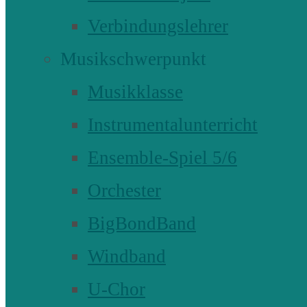
Verbindungslehrer
Musikschwerpunkt
Musikklasse
Instrumentalunterricht
Ensemble-Spiel 5/6
Orchester
BigBondBand
Windband
U-Chor