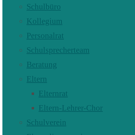
Schulbüro
Kollegium
Personalrat
Schulsprecherteam
Beratung
Eltern
Elternrat
Eltern-Lehrer-Chor
Schulverein