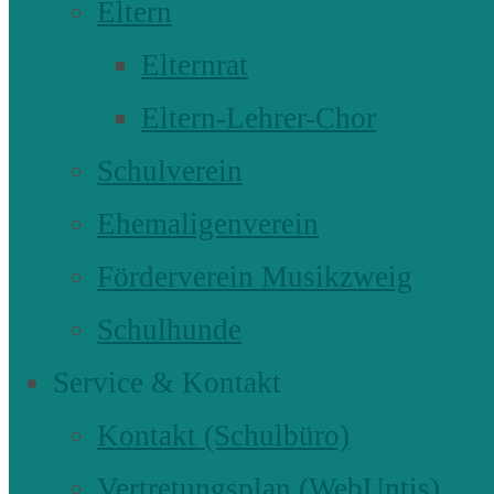
Eltern
Elternrat
Eltern-Lehrer-Chor
Schulverein
Ehemaligenverein
Förderverein Musikzweig
Schulhunde
Service & Kontakt
Kontakt (Schulbüro)
Vertretungsplan (WebUntis)