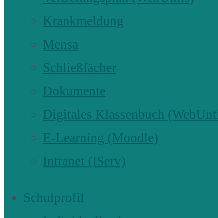
Krankmeldung
Mensa
Schließfächer
Dokumente
Digitales Klassenbuch (WebUnt
E-Learning (Moodle)
Intranet (IServ)
Schulprofil