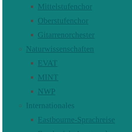
Mittelstufenchor
Oberstufenchor
Gitarrenorchester
Naturwissenschaften
EVAT
MINT
NWP
Internationales
Eastbourne-Sprachreise