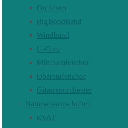
Orchester
BigBondBand
Windband
U-Chor
Mittelstufenchor
Oberstufenchor
Gitarrenorchester
Naturwissenschaften
EVAT