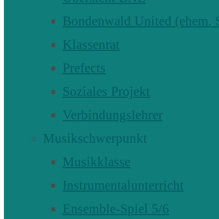
Bondenwald United (ehem
Klassenrat
Prefects
Soziales Projekt
Verbindungslehrer
Musikschwerpunkt
Musikklasse
Instrumentalunterricht
Ensemble-Spiel 5/6