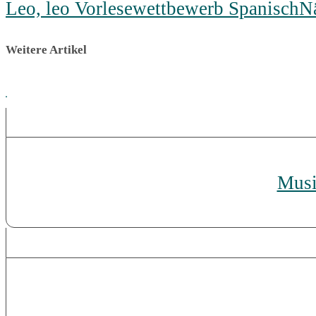
Leo, leo Vorlesewettbewerb Spanisch
N
Weitere Artikel
Musi