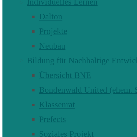
Individuelles Lernen
Dalton
Projekte
Neubau
Bildung für Nachhaltige Entwic
Übersicht BNE
Bondenwald United (ehem
Klassenrat
Prefects
Soziales Projekt