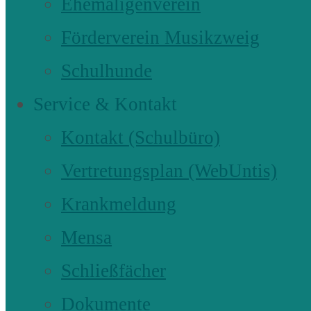
Ehemaligenverein
Förderverein Musikzweig
Schulhunde
Service & Kontakt
Kontakt (Schulbüro)
Vertretungsplan (WebUntis)
Krankmeldung
Mensa
Schließfächer
Dokumente