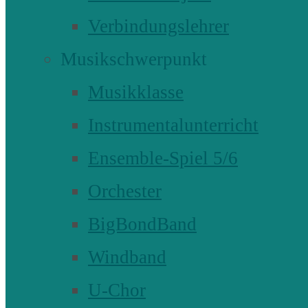
Verbindungslehrer
Musikschwerpunkt
Musikklasse
Instrumentalunterricht
Ensemble-Spiel 5/6
Orchester
BigBondBand
Windband
U-Chor