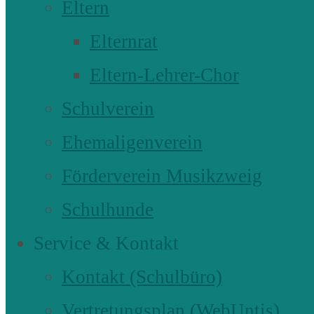
Eltern
Elternrat
Eltern-Lehrer-Chor
Schulverein
Ehemaligenverein
Förderverein Musikzweig
Schulhunde
Service & Kontakt
Kontakt (Schulbüro)
Vertretungsplan (WebUntis)