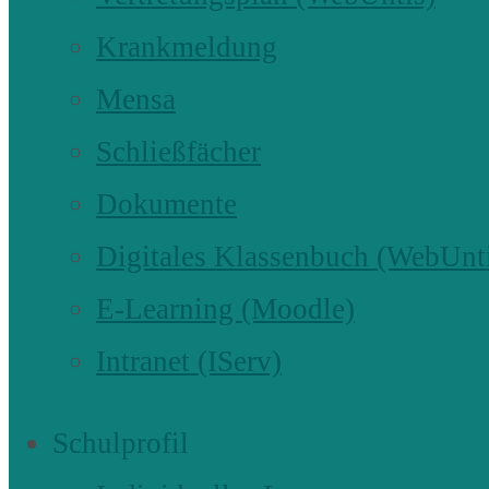
Krankmeldung
Mensa
Schließfächer
Dokumente
Digitales Klassenbuch (WebUnt
E-Learning (Moodle)
Intranet (IServ)
Schulprofil