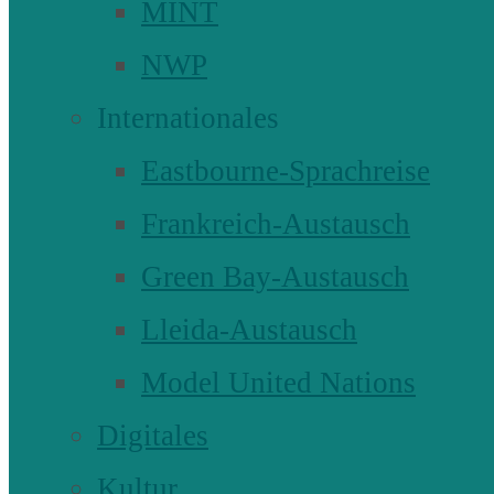
MINT
NWP
Internationales
Eastbourne-Sprachreise
Frankreich-Austausch
Green Bay-Austausch
Lleida-Austausch
Model United Nations
Digitales
Kultur