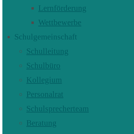
Lernförderung
Wettbewerbe
Schulgemeinschaft
Schulleitung
Schulbüro
Kollegium
Personalrat
Schulsprecherteam
Beratung