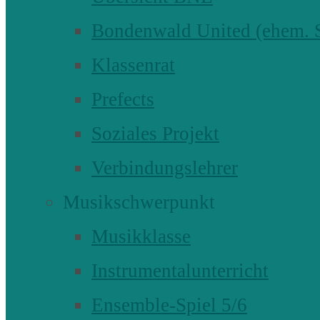
Bondenwald United (ehem
Klassenrat
Prefects
Soziales Projekt
Verbindungslehrer
Musikschwerpunkt
Musikklasse
Instrumentalunterricht
Ensemble-Spiel 5/6