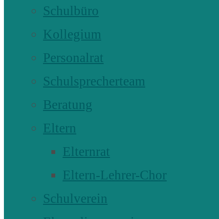
Schulbüro
Kollegium
Personalrat
Schulsprecherteam
Beratung
Eltern
Elternrat
Eltern-Lehrer-Chor
Schulverein