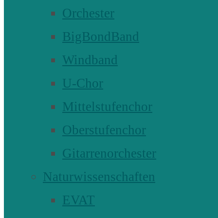
Orchester
BigBondBand
Windband
U-Chor
Mittelstufenchor
Oberstufenchor
Gitarrenorchester
Naturwissenschaften
EVAT