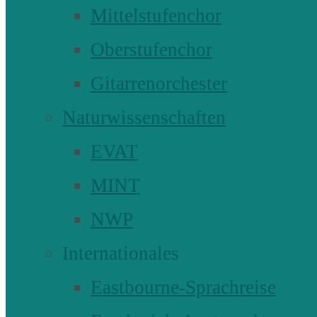
Mittelstufenchor
Oberstufenchor
Gitarrenorchester
Naturwissenschaften
EVAT
MINT
NWP
Internationales
Eastbourne-Sprachreise