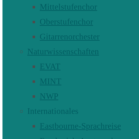
Mittelstufenchor
Oberstufenchor
Gitarrenorchester
Naturwissenschaften
EVAT
MINT
NWP
Internationales
Eastbourne-Sprachreise