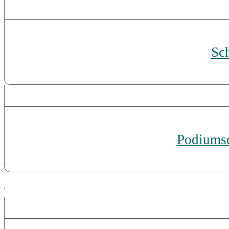
Sc
Podiums