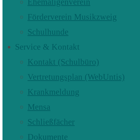
Ehemaligenverein
Förderverein Musikzweig
Schulhunde
Service & Kontakt
Kontakt (Schulbüro)
Vertretungsplan (WebUntis)
Krankmeldung
Mensa
Schließfächer
Dokumente