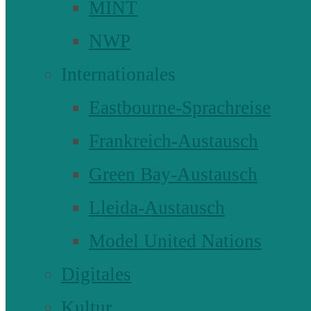
MINT
NWP
Internationales
Eastbourne-Sprachreise
Frankreich-Austausch
Green Bay-Austausch
Lleida-Austausch
Model United Nations
Digitales
Kultur