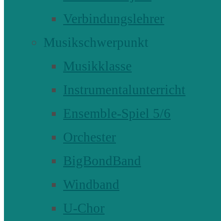
Verbindungslehrer
Musikschwerpunkt
Musikklasse
Instrumentalunterricht
Ensemble-Spiel 5/6
Orchester
BigBondBand
Windband
U-Chor