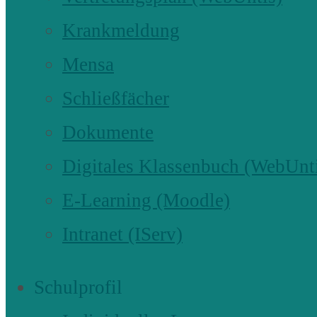
Krankmeldung
Mensa
Schließfächer
Dokumente
Digitales Klassenbuch (WebUnt
E-Learning (Moodle)
Intranet (IServ)
Schulprofil