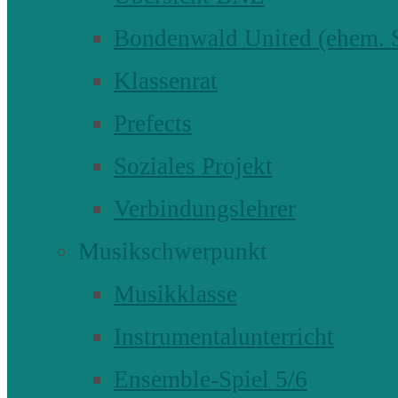
Bondenwald United (ehem
Klassenrat
Prefects
Soziales Projekt
Verbindungslehrer
Musikschwerpunkt
Musikklasse
Instrumentalunterricht
Ensemble-Spiel 5/6