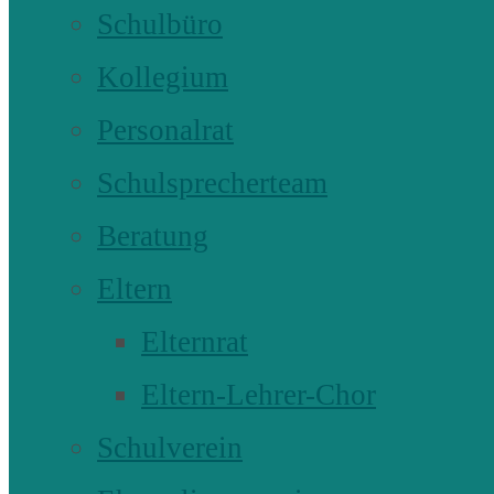
Schulbüro
Kollegium
Personalrat
Schulsprecherteam
Beratung
Eltern
Elternrat
Eltern-Lehrer-Chor
Schulverein