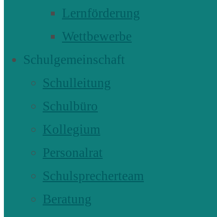
Lernförderung
Wettbewerbe
Schulgemeinschaft
Schulleitung
Schulbüro
Kollegium
Personalrat
Schulsprecherteam
Beratung