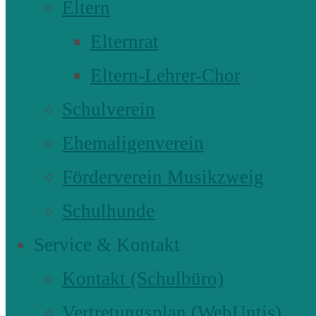
Eltern
Elternrat
Eltern-Lehrer-Chor
Schulverein
Ehemaligenverein
Förderverein Musikzweig
Schulhunde
Service & Kontakt
Kontakt (Schulbüro)
Vertretungsplan (WebUntis)