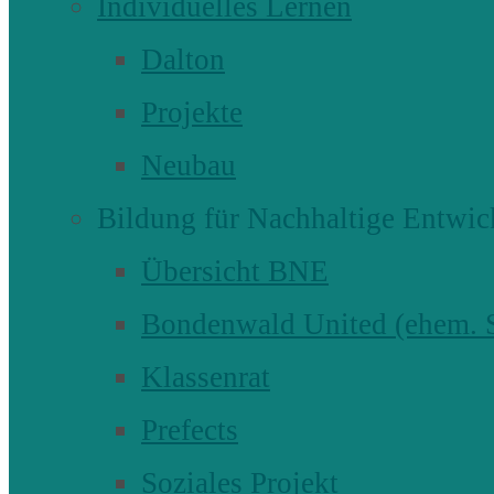
Individuelles Lernen
Dalton
Projekte
Neubau
Bildung für Nachhaltige Entwic
Übersicht BNE
Bondenwald United (ehem
Klassenrat
Prefects
Soziales Projekt