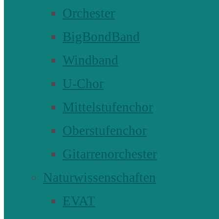
Orchester
BigBondBand
Windband
U-Chor
Mittelstufenchor
Oberstufenchor
Gitarrenorchester
Naturwissenschaften
EVAT