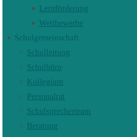
Lernförderung
Wettbewerbe
Schulgemeinschaft
Schulleitung
Schulbüro
Kollegium
Personalrat
Schulsprecherteam
Beratung