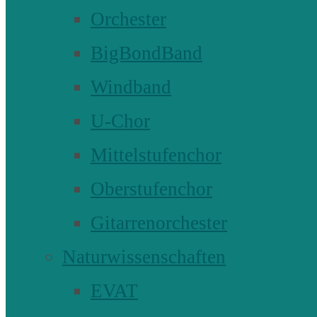
Orchester
BigBondBand
Windband
U-Chor
Mittelstufenchor
Oberstufenchor
Gitarrenorchester
Naturwissenschaften
EVAT