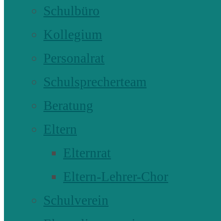
Schulbüro
Kollegium
Personalrat
Schulsprecherteam
Beratung
Eltern
Elternrat
Eltern-Lehrer-Chor
Schulverein