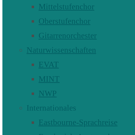
Mittelstufenchor
Oberstufenchor
Gitarrenorchester
Naturwissenschaften
EVAT
MINT
NWP
Internationales
Eastbourne-Sprachreise