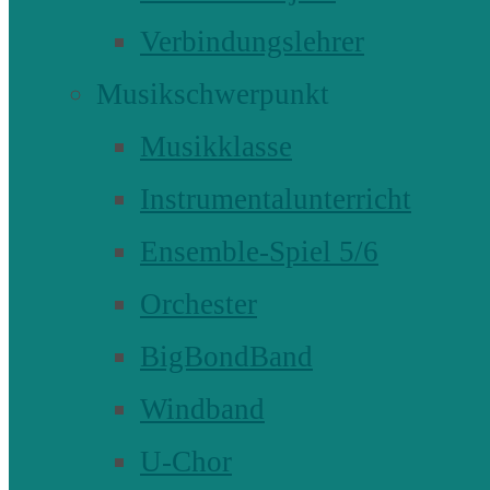
Verbindungslehrer
Musikschwerpunkt
Musikklasse
Instrumentalunterricht
Ensemble-Spiel 5/6
Orchester
BigBondBand
Windband
U-Chor