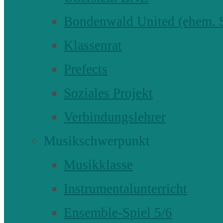
Bondenwald United (ehem
Klassenrat
Prefects
Soziales Projekt
Verbindungslehrer
Musikschwerpunkt
Musikklasse
Instrumentalunterricht
Ensemble-Spiel 5/6