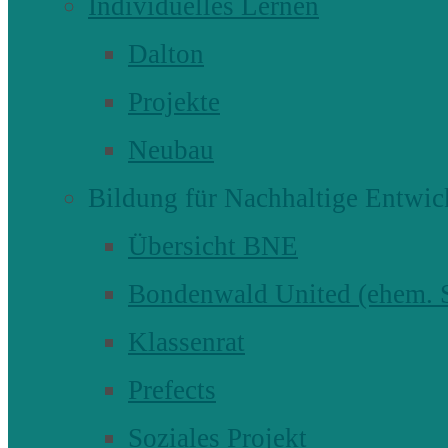
Individuelles Lernen
Dalton
Projekte
Neubau
Bildung für Nachhaltige Entwic
Übersicht BNE
Bondenwald United (ehem
Klassenrat
Prefects
Soziales Projekt