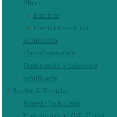
Eltern
Elternrat
Eltern-Lehrer-Chor
Schulverein
Ehemaligenverein
Förderverein Musikzweig
Schulhunde
Service & Kontakt
Kontakt (Schulbüro)
Vertretungsplan (WebUntis)