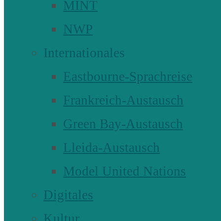
MINT
NWP
Internationales
Eastbourne-Sprachreise
Frankreich-Austausch
Green Bay-Austausch
Lleida-Austausch
Model United Nations
Digitales
Kultur