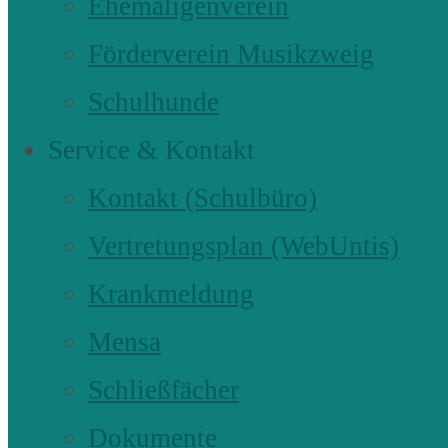
Ehemaligenverein
Förderverein Musikzweig
Schulhunde
Service & Kontakt
Kontakt (Schulbüro)
Vertretungsplan (WebUntis)
Krankmeldung
Mensa
Schließfächer
Dokumente