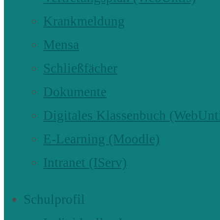
Krankmeldung
Mensa
Schließfächer
Dokumente
Digitales Klassenbuch (WebUnt
E-Learning (Moodle)
Intranet (IServ)
Schulprofil