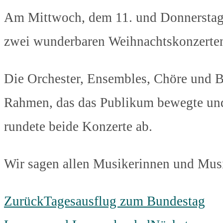
Am Mittwoch, dem 11. und Donnerstag
zwei wunderbaren Weihnachtskonzerten 
Die Orchester, Ensembles, Chöre und B
Rahmen, das das Publikum bewegte und
rundete beide Konzerte ab.
Wir sagen allen Musikerinnen und M
Zurück
Tagesausflug zum Bundestag