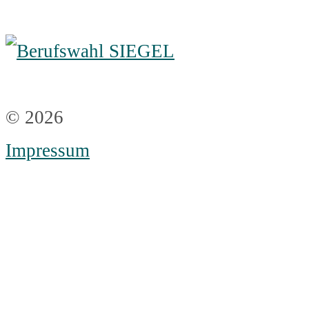
© 2026
Impressum