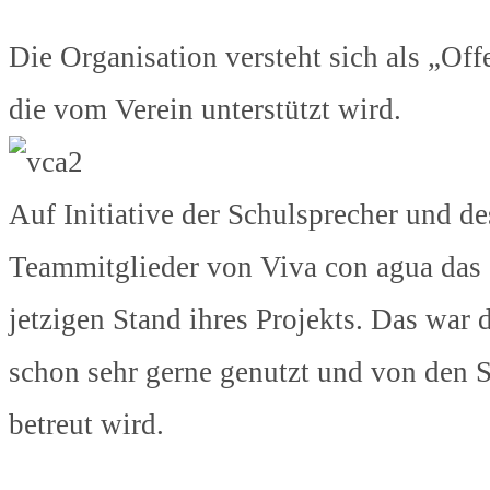
Die Organisation versteht sich als „Off
die vom Verein unterstützt wird.
Auf Initiative der Schulsprecher und d
Teammitglieder von Viva con agua da
jetzigen Stand ihres Projekts. Das war 
schon sehr gerne genutzt und von den 
betreut wird.