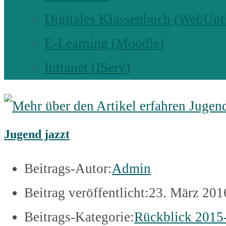
Digitales Klassenbuch (WebUnt
E-Learning (Moodle)
Intranet (IServ)
Jugend jazzt
Beitrags-Autor:
Admin
Beitrag veröffentlicht:
23. März 201
Beitrags-Kategorie:
Rückblick 2015