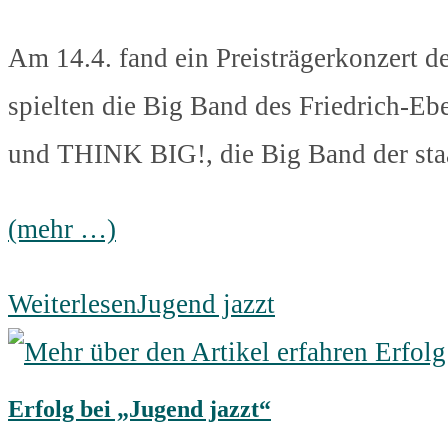
Am 14.4. fand ein Preisträgerkonzert d
spielten die Big Band des Friedric
und THINK BIG!, die Big Band der sta
(mehr …)
Weiterlesen
Jugend jazzt
Erfolg bei „Jugend jazzt“