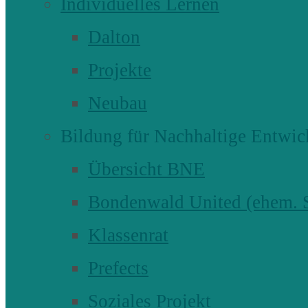
Individuelles Lernen
Dalton
Projekte
Neubau
Bildung für Nachhaltige Entwic
Übersicht BNE
Bondenwald United (ehem
Klassenrat
Prefects
Soziales Projekt