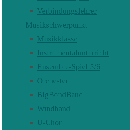
Verbindungslehrer
Musikschwerpunkt
Musikklasse
Instrumentalunterricht
Ensemble-Spiel 5/6
Orchester
BigBondBand
Windband
U-Chor