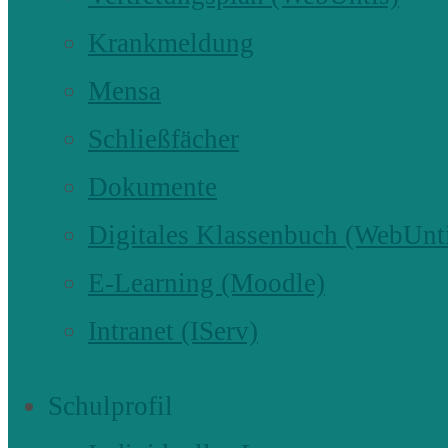
Krankmeldung
Mensa
Schließfächer
Dokumente
Digitales Klassenbuch (WebUnt
E-Learning (Moodle)
Intranet (IServ)
Schulprofil