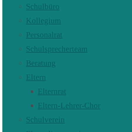
Schulbüro
Kollegium
Personalrat
Schulsprecherteam
Beratung
Eltern
Elternrat
Eltern-Lehrer-Chor
Schulverein