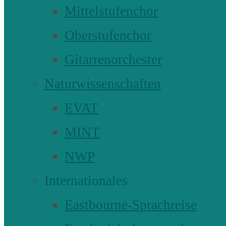
Mittelstufenchor
Oberstufenchor
Gitarrenorchester
Naturwissenschaften
EVAT
MINT
NWP
Internationales
Eastbourne-Sprachreise