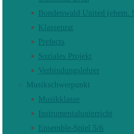
Bondenwald United (ehem
Klassenrat
Prefects
Soziales Projekt
Verbindungslehrer
Musikschwerpunkt
Musikklasse
Instrumentalunterricht
Ensemble-Spiel 5/6