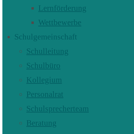
Lernförderung
Wettbewerbe
Schulgemeinschaft
Schulleitung
Schulbüro
Kollegium
Personalrat
Schulsprecherteam
Beratung