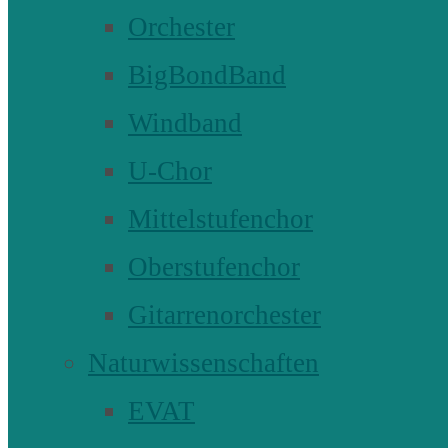
Orchester
BigBondBand
Windband
U-Chor
Mittelstufenchor
Oberstufenchor
Gitarrenorchester
Naturwissenschaften
EVAT