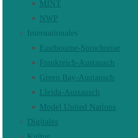
MINT
NWP
Internationales
Eastbourne-Sprachreise
Frankreich-Austausch
Green Bay-Austausch
Lleida-Austausch
Model United Nations
Digitales
Kultur