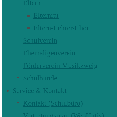
Eltern
Elternrat
Eltern-Lehrer-Chor
Schulverein
Ehemaligenverein
Förderverein Musikzweig
Schulhunde
Service & Kontakt
Kontakt (Schulbüro)
Vertretungsplan (WebUntis)