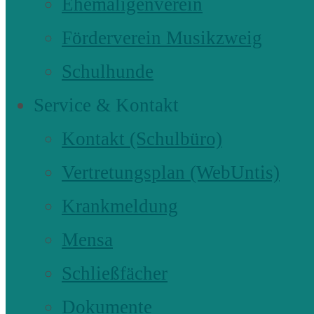
Ehemaligenverein
Förderverein Musikzweig
Schulhunde
Service & Kontakt
Kontakt (Schulbüro)
Vertretungsplan (WebUntis)
Krankmeldung
Mensa
Schließfächer
Dokumente