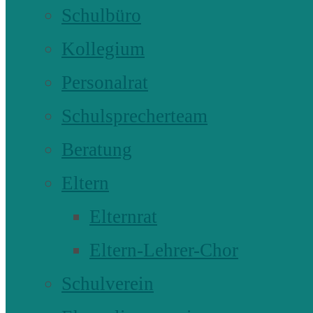
Schulbüro
Kollegium
Personalrat
Schulsprecherteam
Beratung
Eltern
Elternrat
Eltern-Lehrer-Chor
Schulverein