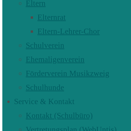
Eltern
Elternrat
Eltern-Lehrer-Chor
Schulverein
Ehemaligenverein
Förderverein Musikzweig
Schulhunde
Service & Kontakt
Kontakt (Schulbüro)
Vertretungsplan (WebUntis)