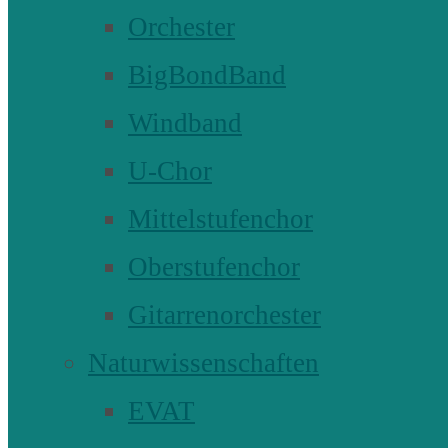
Orchester
BigBondBand
Windband
U-Chor
Mittelstufenchor
Oberstufenchor
Gitarrenorchester
Naturwissenschaften
EVAT