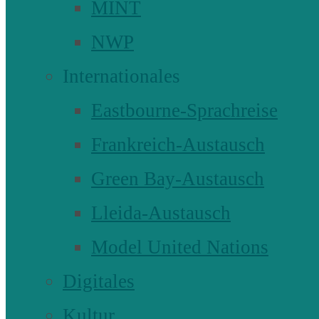
MINT
NWP
Internationales
Eastbourne-Sprachreise
Frankreich-Austausch
Green Bay-Austausch
Lleida-Austausch
Model United Nations
Digitales
Kultur