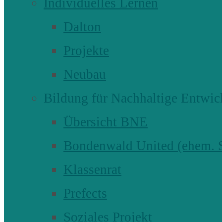
Individuelles Lernen
Dalton
Projekte
Neubau
Bildung für Nachhaltige Entwic
Übersicht BNE
Bondenwald United (ehem
Klassenrat
Prefects
Soziales Projekt