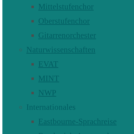
Mittelstufenchor
Oberstufenchor
Gitarrenorchester
Naturwissenschaften
EVAT
MINT
NWP
Internationales
Eastbourne-Sprachreise