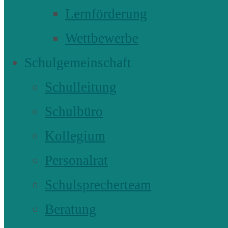
Lernförderung
Wettbewerbe
Schulgemeinschaft
Schulleitung
Schulbüro
Kollegium
Personalrat
Schulsprecherteam
Beratung