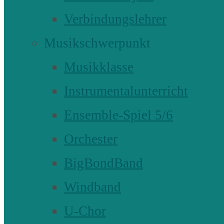
Verbindungslehrer
Musikschwerpunkt
Musikklasse
Instrumentalunterricht
Ensemble-Spiel 5/6
Orchester
BigBondBand
Windband
U-Chor