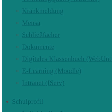
Krankmeldung
Mensa
Schließfächer
Dokumente
Digitales Klassenbuch (WebUnt
E-Learning (Moodle)
Intranet (IServ)
Schulprofil