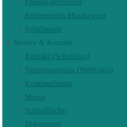
Ehemaligenverein
Förderverein Musikzweig
Schulhunde
Service & Kontakt
Kontakt (Schulbüro)
Vertretungsplan (WebUntis)
Krankmeldung
Mensa
Schließfächer
Dokumente