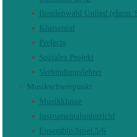
Bondenwald United (ehem
Klassenrat
Prefects
Soziales Projekt
Verbindungslehrer
Musikschwerpunkt
Musikklasse
Instrumentalunterricht
Ensemble-Spiel 5/6