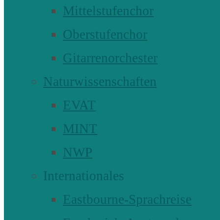
Mittelstufenchor
Oberstufenchor
Gitarrenorchester
Naturwissenschaften
EVAT
MINT
NWP
Internationales
Eastbourne-Sprachreise