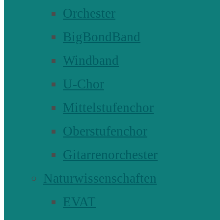
Orchester
BigBondBand
Windband
U-Chor
Mittelstufenchor
Oberstufenchor
Gitarrenorchester
Naturwissenschaften
EVAT