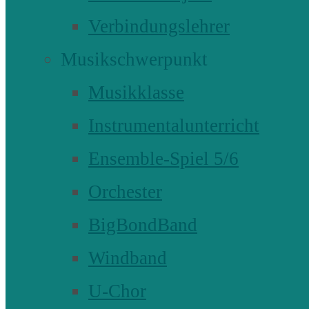
Verbindungslehrer
Musikschwerpunkt
Musikklasse
Instrumentalunterricht
Ensemble-Spiel 5/6
Orchester
BigBondBand
Windband
U-Chor