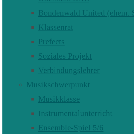
Bondenwald United (ehem
Klassenrat
Prefects
Soziales Projekt
Verbindungslehrer
Musikschwerpunkt
Musikklasse
Instrumentalunterricht
Ensemble-Spiel 5/6