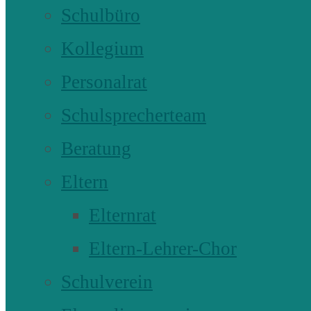
Schulbüro
Kollegium
Personalrat
Schulsprecherteam
Beratung
Eltern
Elternrat
Eltern-Lehrer-Chor
Schulverein