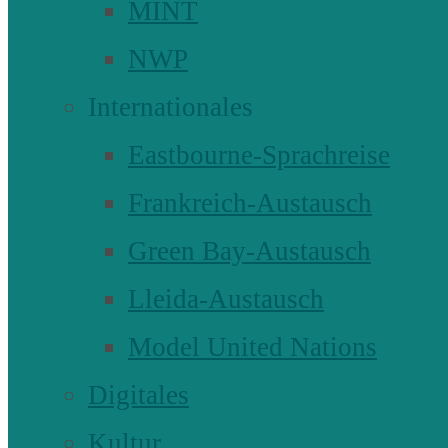
MINT
NWP
Internationales
Eastbourne-Sprachreise
Frankreich-Austausch
Green Bay-Austausch
Lleida-Austausch
Model United Nations
Digitales
Kultur