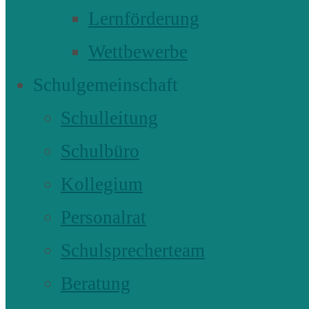
Lernförderung
Wettbewerbe
Schulgemeinschaft
Schulleitung
Schulbüro
Kollegium
Personalrat
Schulsprecherteam
Beratung