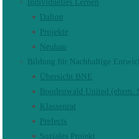
Individuelles Lernen
Dalton
Projekte
Neubau
Bildung für Nachhaltige Entwic
Übersicht BNE
Bondenwald United (ehem
Klassenrat
Prefects
Soziales Projekt