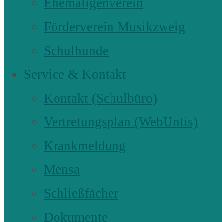
Ehemaligenverein
Förderverein Musikzweig
Schulhunde
Service & Kontakt
Kontakt (Schulbüro)
Vertretungsplan (WebUntis)
Krankmeldung
Mensa
Schließfächer
Dokumente