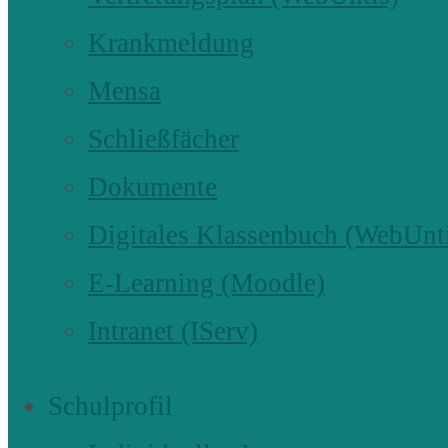
Krankmeldung
Mensa
Schließfächer
Dokumente
Digitales Klassenbuch (WebUnt
E-Learning (Moodle)
Intranet (IServ)
Schulprofil