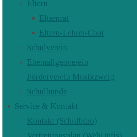
Eltern
Elternrat
Eltern-Lehrer-Chor
Schulverein
Ehemaligenverein
Förderverein Musikzweig
Schulhunde
Service & Kontakt
Kontakt (Schulbüro)
Vertretungsplan (WebUntis)