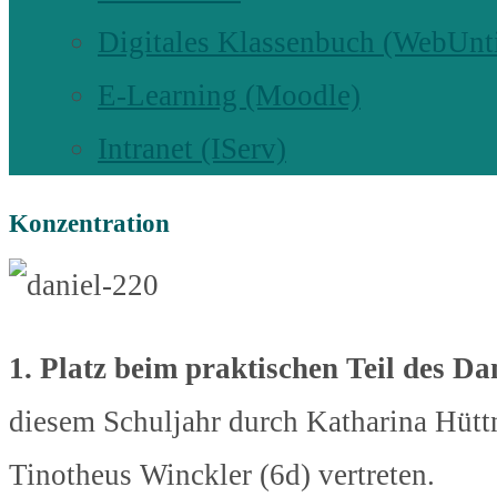
Digitales Klassenbuch (WebUnt
E-Learning (Moodle)
Intranet (IServ)
Konzentration
1. Platz beim praktischen Teil des Da
diesem Schuljahr durch Katharina Hütt
Tinotheus Winckler (6d) vertreten.