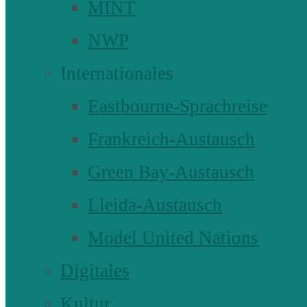
MINT
NWP
Internationales
Eastbourne-Sprachreise
Frankreich-Austausch
Green Bay-Austausch
Lleida-Austausch
Model United Nations
Digitales
Kultur