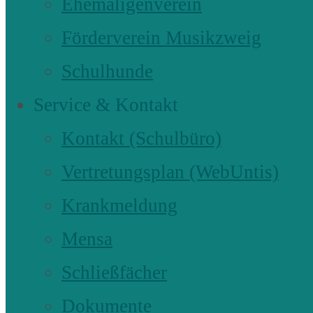
Ehemaligenverein
Förderverein Musikzweig
Schulhunde
Service & Kontakt
Kontakt (Schulbüro)
Vertretungsplan (WebUntis)
Krankmeldung
Mensa
Schließfächer
Dokumente