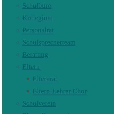
Schulbüro
Kollegium
Personalrat
Schulsprecherteam
Beratung
Eltern
Elternrat
Eltern-Lehrer-Chor
Schulverein