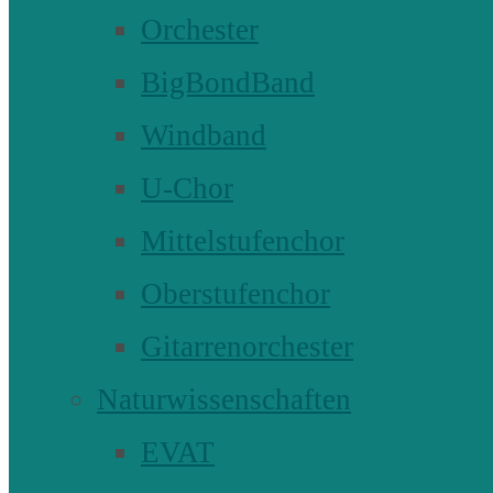
Orchester
BigBondBand
Windband
U-Chor
Mittelstufenchor
Oberstufenchor
Gitarrenorchester
Naturwissenschaften
EVAT