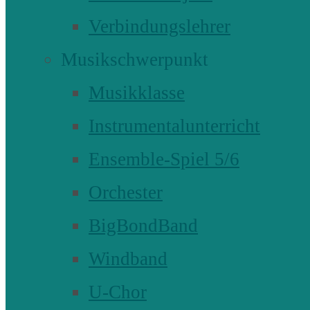
Verbindungslehrer
Musikschwerpunkt
Musikklasse
Instrumentalunterricht
Ensemble-Spiel 5/6
Orchester
BigBondBand
Windband
U-Chor