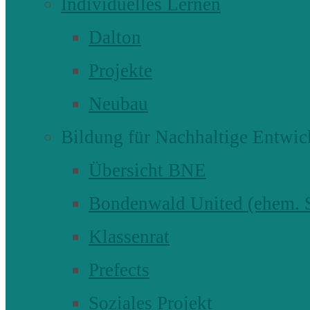
Individuelles Lernen
Dalton
Projekte
Neubau
Bildung für Nachhaltige Entwic
Übersicht BNE
Bondenwald United (ehem
Klassenrat
Prefects
Soziales Projekt