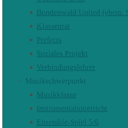
Bondenwald United (ehem
Klassenrat
Prefects
Soziales Projekt
Verbindungslehrer
Musikschwerpunkt
Musikklasse
Instrumentalunterricht
Ensemble-Spiel 5/6