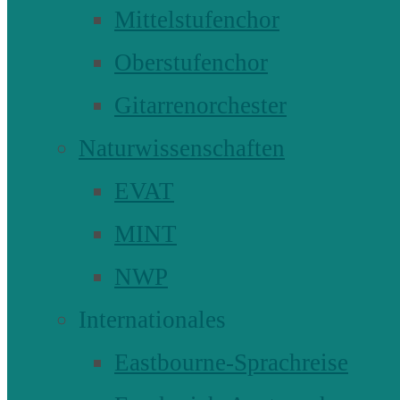
Mittelstufenchor
Oberstufenchor
Gitarrenorchester
Naturwissenschaften
EVAT
MINT
NWP
Internationales
Eastbourne-Sprachreise