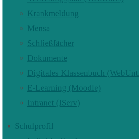
Krankmeldung
Mensa
Schließfächer
Dokumente
Digitales Klassenbuch (WebUnt
E-Learning (Moodle)
Intranet (IServ)
Schulprofil