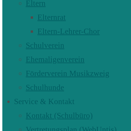
Eltern
Elternrat
Eltern-Lehrer-Chor
Schulverein
Ehemaligenverein
Förderverein Musikzweig
Schulhunde
Service & Kontakt
Kontakt (Schulbüro)
Vertretungsplan (WebUntis)