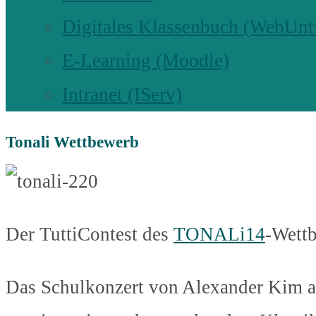
Digitales Klassenbuch (WebUnt
E-Learning (Moodle)
Intranet (IServ)
Tonali Wettbewerb
Der TuttiContest des
TONALi14
-Wettb
Das Schulkonzert von Alexander Kim am 