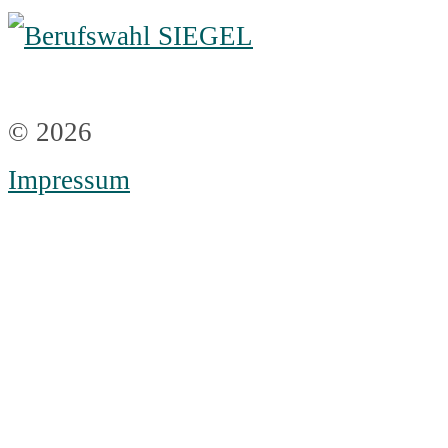
© 2026
Impressum